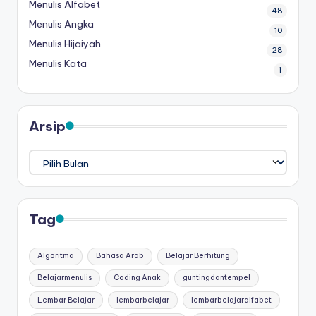
Menulis Alfabet
48
Menulis Angka
10
Menulis Hijaiyah
28
Menulis Kata
1
Arsip
Arsip
Tag
Algoritma
Bahasa Arab
Belajar Berhitung
Belajarmenulis
Coding Anak
guntingdantempel
Lembar Belajar
lembarbelajar
lembarbelajaralfabet