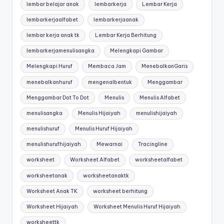
lembar belajar anak
lembarkerja
Lembar Kerja
lembarkerjaalfabet
lembarkerjaanak
lembar kerja anak tk
Lembar Kerja Berhitung
lembarkerjamenulisangka
Melengkapi Gambar
Melengkapi Huruf
Membaca Jam
MenebalkanGaris
menebalkanhuruf
mengenalbentuk
Menggambar
Menggambar Dot To Dot
Menulis
Menulis Alfabet
menulisangka
Menulis Hijaiyah
menulishijaiyah
menulishuruf
Menulis Huruf Hijaiyah
menulishurufhijaiyah
Mewarnai
Tracingline
worksheet
Worksheet Alfabet
worksheetalfabet
worksheetanak
worksheetanaktk
Worksheet Anak TK
worksheet berhitung
Worksheet Hijaiyah
Worksheet Menulis Huruf Hijaiyah
worksheettk