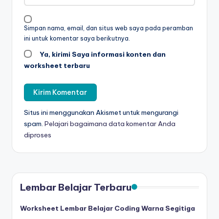
n
m
Simpan nama, email, dan situs web saya pada peramban
e
ini untuk komentar saya berikutnya.
n
Ya, kirimi Saya informasi konten dan
worksheet terbaru
ul
is
-
Situs ini menggunakan Akismet untuk mengurangi
w
spam.
Pelajari bagaimana data komentar Anda
o
diproses
r
k
s
Lembar Belajar Terbaru
h
Worksheet Lembar Belajar Coding Warna Segitiga
e