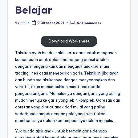
al
untuk
Belajar
paud
is
-
admin
9 Oktober 2021
No Comments
Posted
t
worksheet
by
untuk
u
Download Worksheet
anak
n
tk
Tahukan ayah bunda, salah satu cara untuk mengasah
g
b
kemampuan anak dalam memegang pensil adalah
-
t
dengan mengenalkan dan mengajak anak bermain
belajar
tracing lines atau menebalkan garis. Teknik ini jika ayah
k
menulis
dan bunda melakukannya dengan menyenangkan dan
huruf
-
variatif, akan menumbuhkan minat anak pada
hijaiyah
pengenalan garis. Memulainya dengan garis yang paling
W
untuk
mudah menuju ke garis yang lebih komplek. Goresan dan
anak
o
coretan yang dibuat anak dari mulai yang paling
tk
sederhana sampai dengan pola yang rumit akan
r
pdf
membantunya dalam kemampuannya dalam menulis.
-
k
Yuk bunda ajak anak untuk bermain garis dengan
belajar
worksheet dari lembarbelajar.com, agar anak semakin