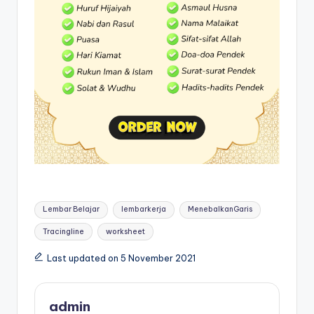
r
k
s
h
e
e
t
b
el
Tags:
aj
Lembar Belajar
lembarkerja
MenebalkanGaris
a
Tracingline
worksheet
r
Last updated on 5 November 2021
m
e
admin