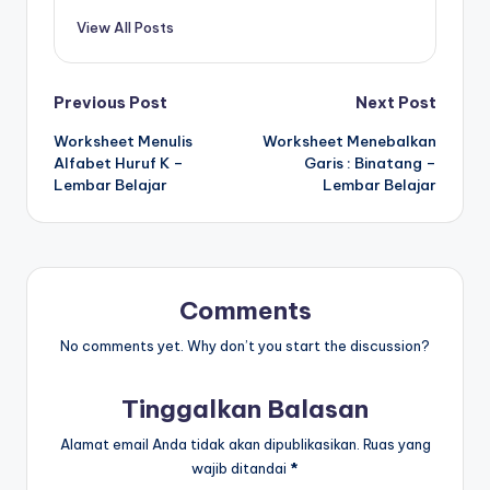
m
View All Posts
b
a
Post
Previous Post
Next Post
c
Worksheet Menulis
Worksheet Menebalkan
navigation
a
Alfabet Huruf K –
Garis : Binatang –
Lembar Belajar
Lembar Belajar
p
d
f
-
Comments
w
No comments yet. Why don’t you start the discussion?
o
Tinggalkan Balasan
r
Alamat email Anda tidak akan dipublikasikan.
Ruas yang
k
wajib ditandai
*