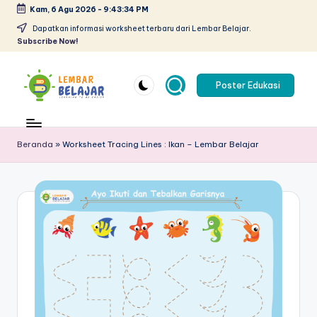
Kam, 6 Agu 2026
-
9:43:35 PM
Skip
Dapatkan informasi worksheet terbaru dari Lembar Belajar.
Subscribe Now!
to
content
Poster Edukasi
L
Lembar
kerja
e
anak
Beranda
»
Worksheet Tracing Lines : Ikan – Lembar Belajar
m
paud
pdf
b
-
a
belajar
r
berhitung
anak
B
tk
el
pdf
-
aj
worksheet