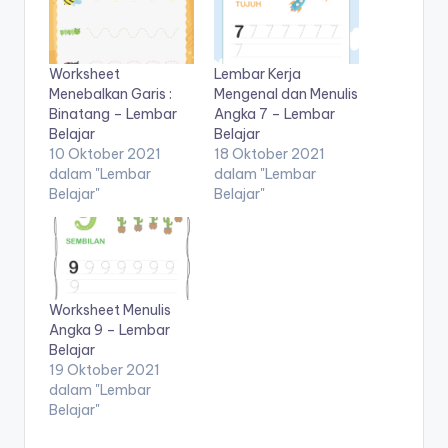
2-
d
5
tahun
f
Worksheet
Lembar Kerja
pdf
-
Menebalkan Garis :
Mengenal dan Menulis
Binatang – Lembar
Angka 7 – Lembar
d
Belajar
Belajar
10 Oktober 2021
18 Oktober 2021
o
dalam "Lembar
dalam "Lembar
w
Belajar"
Belajar"
nl
o
a
Worksheet Menulis
d
Angka 9 – Lembar
Belajar
b
19 Oktober 2021
u
dalam "Lembar
Belajar"
k