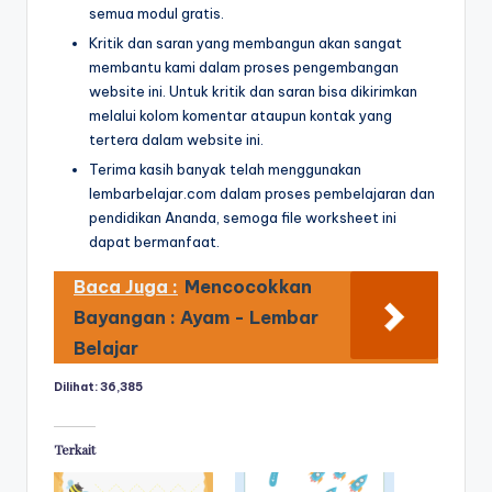
r
semua modul gratis.
untuk
Kritik dan saran yang membangun akan sangat
k
anak
membantu kami dalam proses pengembangan
tk
s
website ini. Untuk kritik dan saran bisa dikirimkan
-
melalui kolom komentar ataupun kontak yang
h
lembar
tertera dalam website ini.
aktivitas
e
Terima kasih banyak telah menggunakan
worksheet
e
lembarbelajar.com dalam proses pembelajaran dan
anak
pendidikan Ananda, semoga file worksheet ini
tk
t
dapat bermanfaat.
-
a
worksheet
Baca Juga :
Mencocokkan
anak
n
Bayangan : Ayam - Lembar
3
a
Belajar
tahun
k
gratis
Dilihat:
36,385
-
t
worksheet
k
Terkait
pembelajaran
anak
p