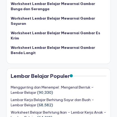
Worksheet Lembar Belajar Mewarnai Gambar
e
Bunga dan Serangga
t
Worksheet Lembar Belajar Mewarnai Gambar
b
Sayuran
el
Worksheet Lembar Belajar Mewarnai Gambar Es
Krim
aj
Worksheet Lembar Belajar Mewarnai Gambar
a
Benda Langit
r
m
e
Lembar Belajar Populer
m
Menggunting dan Menempel : Mengenal Bentuk –
b
Lembar Belajar
(90,330)
Lembar Kerja Belajar Berhitung Sayur dan Buah –
a
Lembar Belajar
(68,582)
c
Worksheet Belajar Berhitung Ikan – Lembar Kerja Anak –