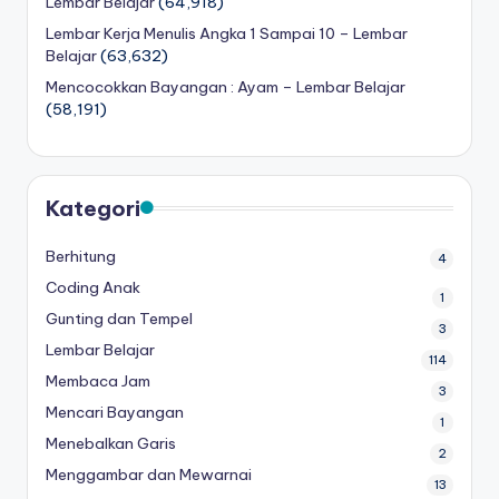
Lembar Belajar
(64,918)
a
Lembar Kerja Menulis Angka 1 Sampai 10 – Lembar
d
Belajar
(63,632)
a
Mencocokkan Bayangan : Ayam – Lembar Belajar
(58,191)
n
m
e
Kategori
n
Berhitung
4
ul
Coding Anak
1
is
Gunting dan Tempel
3
Lembar Belajar
114
Membaca Jam
3
Mencari Bayangan
1
Menebalkan Garis
2
Menggambar dan Mewarnai
13