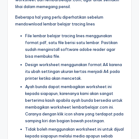
s
menulis
lihai dalam memegang pensil.
h
huruf
hijaiyah
Beberapa hal yang perlu diperhatikan sebelum
e
mendownload lembar belajar tracing lines
untuk
e
anak
File lembar belajar tracing lines menggunakan
sd
t
format pdf, satu file berisi satu lembar. Pastikan
-
sudah menginstall software adobe reader agar
a
lembar
bisa membuka file.
kerja
n
Design worksheet menggunakan format A4 karena
menulis
a
itu ubah settingan ukuran kertas menjadi A4 pada
huruf
printer ketika akan mencetak.
k
hijaiyah
Ayah bunda dapat membagikan worksheet ini
-
t
kepada siapapun, karenanya kami akan sangat
worksheet
berterima kasih apabila ayah bunda bersedia untuk
k
hijaiyah
membagikan worksheet lembarbelajar.com ini.
pdf
-
Caranya dengan klik icon share yang terdapat pada
-
samping kiri dan bagian bawah postingan.
w
menebalkan
Tidak boleh menggunakan worksheet ini untuk dijual
huruf
o
kepada siapapun melalui media apapun sebab
hijaiyah