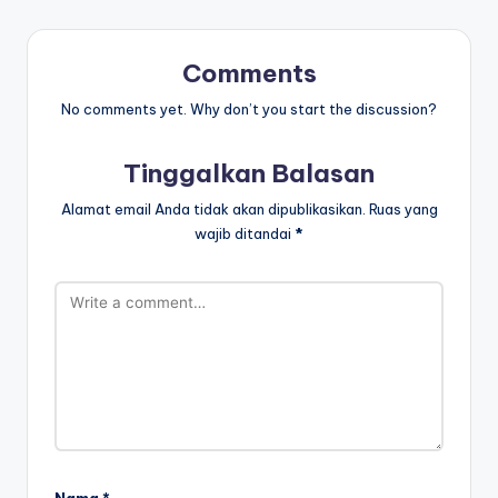
n
m
Comments
e
No comments yet. Why don’t you start the discussion?
n
ul
Tinggalkan Balasan
is
Alamat email Anda tidak akan dipublikasikan.
Ruas yang
-
wajib ditandai
*
w
o
r
k
s
h
e