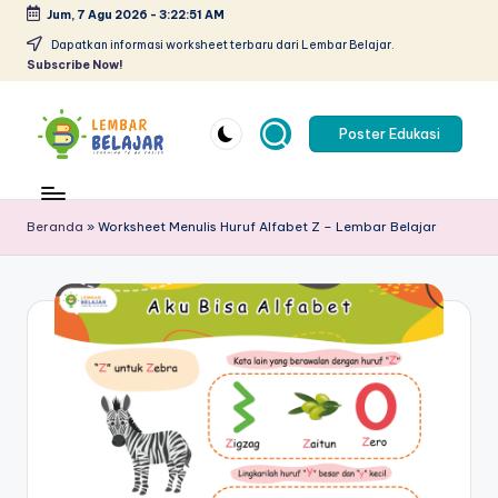
Jum, 7 Agu 2026
-
3:22:52 AM
Skip
Dapatkan informasi worksheet terbaru dari Lembar Belajar.
Subscribe Now!
to
content
Poster Edukasi
L
Lembar
kerja
e
anak
Beranda
»
Worksheet Menulis Huruf Alfabet Z – Lembar Belajar
m
paud
pdf
b
-
a
belajar
r
berhitung
anak
B
tk
el
pdf
-
aj
worksheet