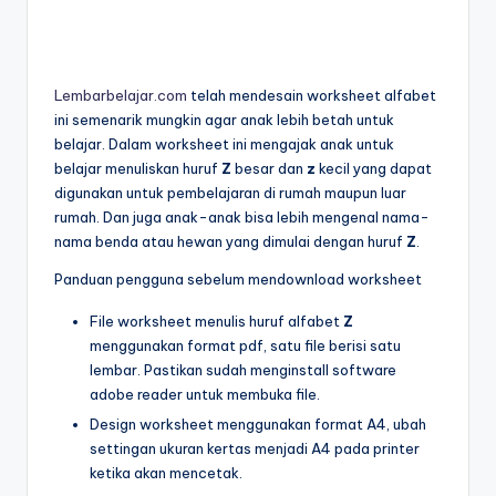
r
untuk
k
anak
tk
s
Lembarbelajar.com
telah mendesain worksheet alfabet
-
ini semenarik mungkin agar anak lebih betah untuk
h
lembar
belajar. Dalam worksheet ini mengajak anak untuk
aktivitas
e
belajar menuliskan huruf
Z
besar dan
z
kecil yang dapat
worksheet
digunakan untuk pembelajaran di rumah maupun luar
e
anak
rumah. Dan juga anak-anak bisa lebih mengenal nama-
tk
t
nama benda atau hewan yang dimulai dengan huruf
Z
.
-
a
worksheet
Panduan pengguna sebelum mendownload worksheet
anak
n
File worksheet menulis huruf alfabet
Z
3
a
menggunakan format pdf, satu file berisi satu
tahun
lembar. Pastikan sudah menginstall software
k
gratis
adobe reader untuk membuka file.
-
t
Design worksheet menggunakan format A4, ubah
worksheet
settingan ukuran kertas menjadi A4 pada printer
k
pembelajaran
ketika akan mencetak.
anak
p