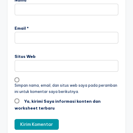
Nama
*
e
t
b
Email
*
el
aj
a
Situs Web
r
m
e
Simpan nama, email, dan situs web saya pada peramban
ini untuk komentar saya berikutnya.
m
Ya, kirimi Saya informasi konten dan
b
worksheet terbaru
a
c