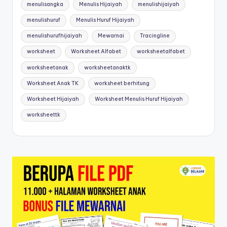
menulisangka
Menulis Hijaiyah
menulishijaiyah
menulishuruf
Menulis Huruf Hijaiyah
menulishurufhijaiyah
Mewarnai
Tracingline
worksheet
Worksheet Alfabet
worksheetalfabet
worksheetanak
worksheetanaktk
Worksheet Anak TK
worksheet berhitung
Worksheet Hijaiyah
Worksheet Menulis Huruf Hijaiyah
worksheettk