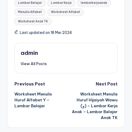
s
Tags:
Lembar Belajar
Lembar Kerja
lembarkerjaanak
h
Menulis Alfabet
Worksheet Alfabet
e
Worksheet Anak TK
e
Last updated on 18 Mei 2024
t
m
admin
e
View All Posts
m
b
Post
Previous Post
Next Post
a
Worksheet Menulis
Worksheet Menulis
navigation
c
Huruf Alfabet Y –
Huruf Hijaiyah Wawu
a
Lembar Belajar
(و) – Lembar Kerja
Anak – Lembar Belajar
d
Anak TK
a