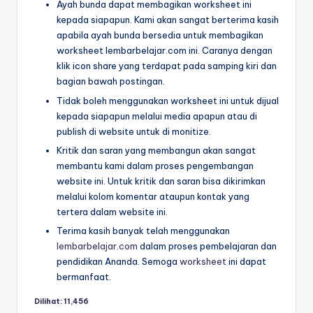
Ayah bunda dapat membagikan worksheet ini
2-
d
kepada siapapun. Kami akan sangat berterima kasih
5
apabila ayah bunda bersedia untuk membagikan
tahun
f
worksheet lembarbelajar.com ini. Caranya dengan
pdf
-
klik icon share yang terdapat pada samping kiri dan
bagian bawah postingan.
d
Tidak boleh menggunakan worksheet ini untuk dijual
o
kepada siapapun melalui media apapun atau di
publish di website untuk di monitize.
w
Kritik dan saran yang membangun akan sangat
nl
membantu kami dalam proses pengembangan
o
website ini. Untuk kritik dan saran bisa dikirimkan
melalui kolom komentar ataupun kontak yang
a
tertera dalam website ini.
d
Terima kasih banyak telah menggunakan
lembarbelajar.com
dalam proses pembelajaran dan
b
pendidikan Ananda. Semoga
worksheet
ini dapat
u
bermanfaat.
k
Dilihat:
11,456