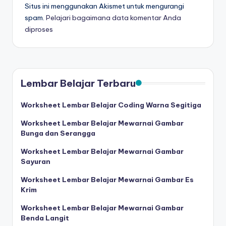
a
Situs ini menggunakan Akismet untuk mengurangi
spam.
Pelajari bagaimana data komentar Anda
d
diproses
a
n
m
Lembar Belajar Terbaru
e
n
Worksheet Lembar Belajar Coding Warna Segitiga
ul
Worksheet Lembar Belajar Mewarnai Gambar
Bunga dan Serangga
is
Worksheet Lembar Belajar Mewarnai Gambar
Sayuran
Worksheet Lembar Belajar Mewarnai Gambar Es
Krim
Worksheet Lembar Belajar Mewarnai Gambar
Benda Langit