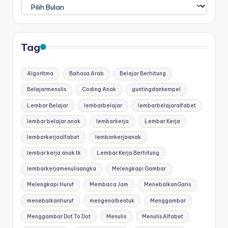
Arsip
Tag
Algoritma
Bahasa Arab
Belajar Berhitung
Belajarmenulis
Coding Anak
guntingdantempel
Lembar Belajar
lembarbelajar
lembarbelajaralfabet
lembar belajar anak
lembarkerja
Lembar Kerja
lembarkerjaalfabet
lembarkerjaanak
lembar kerja anak tk
Lembar Kerja Berhitung
lembarkerjamenulisangka
Melengkapi Gambar
Melengkapi Huruf
Membaca Jam
MenebalkanGaris
menebalkanhuruf
mengenalbentuk
Menggambar
Menggambar Dot To Dot
Menulis
Menulis Alfabet