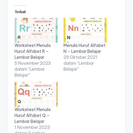
u
b
Terkait
el
aj
a
Worksheet Menulis
Menulis Huruf Alfabet
r
Huruf Alfabet R –
N – Lembar Belajar
Lembar Belajar
29 Oktober 2021
m
5 November 2023
dalam "Lembar
dalam "Lembar
Belajar"
e
Belajar"
n
ul
is
Worksheet Menulis
a
Huruf Alfabet Q –
n
Lembar Belajar
1 November 2023
a