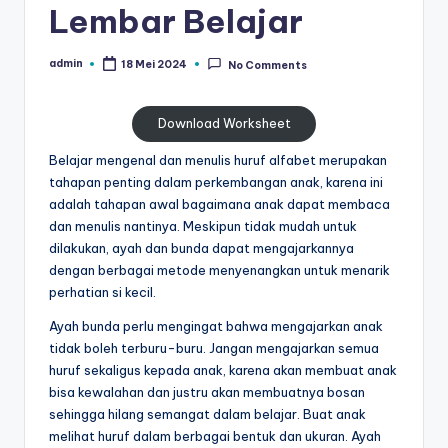
Lembar Belajar
al
untuk
paud
is
admin
-
18 Mei 2024
No Comments
Posted
t
by
worksheet
untuk
u
Download Worksheet
anak
n
tk
Belajar mengenal dan menulis huruf alfabet merupakan
g
b
tahapan penting dalam perkembangan anak, karena ini
-
adalah tahapan awal bagaimana anak dapat membaca
t
dan menulis nantinya. Meskipun tidak mudah untuk
belajar
k
dilakukan, ayah dan bunda dapat mengajarkannya
menulis
dengan berbagai metode menyenangkan untuk menarik
huruf
-
perhatian si kecil.
hijaiyah
W
untuk
Ayah bunda perlu mengingat bahwa mengajarkan anak
anak
o
tidak boleh terburu-buru. Jangan mengajarkan semua
tk
huruf sekaligus kepada anak, karena akan membuat anak
r
pdf
bisa kewalahan dan justru akan membuatnya bosan
-
k
sehingga hilang semangat dalam belajar. Buat anak
belajar
melihat huruf dalam berbagai bentuk dan ukuran. Ayah