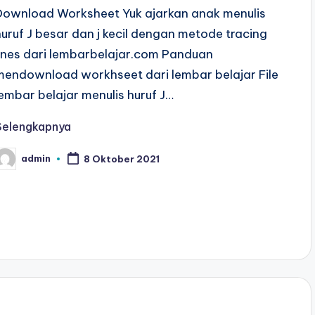
Download Worksheet Yuk ajarkan anak menulis
huruf J besar dan j kecil dengan metode tracing
lines dari lembarbelajar.com Panduan
mendownload workhseet dari lembar belajar File
lembar belajar menulis huruf J…
Selengkapnya
admin
8 Oktober 2021
osted
y