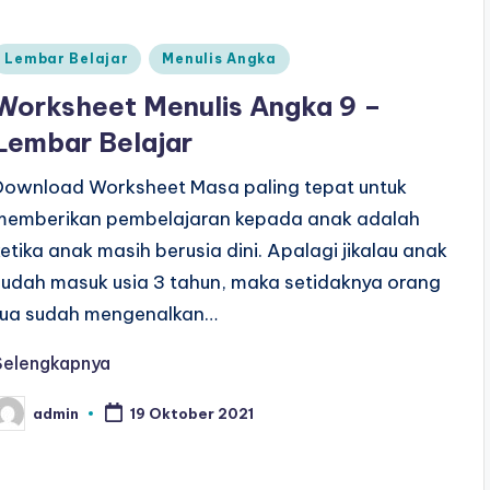
Posted
Lembar Belajar
Menulis Angka
n
Worksheet Menulis Angka 9 –
Lembar Belajar
Download Worksheet Masa paling tepat untuk
memberikan pembelajaran kepada anak adalah
ketika anak masih berusia dini. Apalagi jikalau anak
sudah masuk usia 3 tahun, maka setidaknya orang
tua sudah mengenalkan…
Selengkapnya
admin
19 Oktober 2021
osted
y