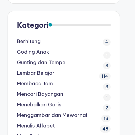
Kategori
Berhitung
4
Coding Anak
1
Gunting dan Tempel
3
Lembar Belajar
114
Membaca Jam
3
Mencari Bayangan
1
Menebalkan Garis
2
Menggambar dan Mewarnai
13
Menulis Alfabet
48