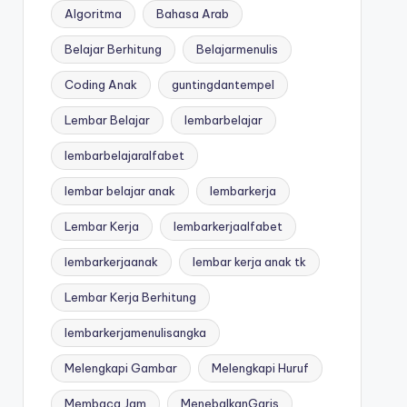
Algoritma
Bahasa Arab
Belajar Berhitung
Belajarmenulis
Coding Anak
guntingdantempel
Lembar Belajar
lembarbelajar
lembarbelajaralfabet
lembar belajar anak
lembarkerja
Lembar Kerja
lembarkerjaalfabet
lembarkerjaanak
lembar kerja anak tk
Lembar Kerja Berhitung
lembarkerjamenulisangka
Melengkapi Gambar
Melengkapi Huruf
Membaca Jam
MenebalkanGaris