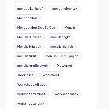
menebalkanhuruf
mengenalbentuk
Menggambar
Menggambar Dot To Dot
Menulis
Menulis Alfabet
menulisangka
Menulis Hijaiyah
menulishijaiyah
menulishuruf
Menulis Huruf Hijaiyah
menulishurufhijaiyah
Mewarnai
Tracingline
worksheet
Worksheet Alfabet
worksheetalfabet
worksheetanak
worksheetanaktk