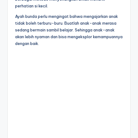
s
menulis
perhatian si kecil.
h
huruf
Ayah bunda perlu mengingat bahwa mengajarkan anak
hijaiyah
e
tidak boleh terburu-buru. Buatlah anak-anak merasa
untuk
e
sedang bermain sambil belajar. Sehingga anak-anak
anak
akan lebih nyaman dan bisa mengeksplor kemampuannya
sd
t
dengan baik.
-
a
lembar
kerja
n
menulis
a
huruf
k
hijaiyah
-
t
worksheet
k
hijaiyah
pdf
-
-
w
menebalkan
huruf
o
hijaiyah