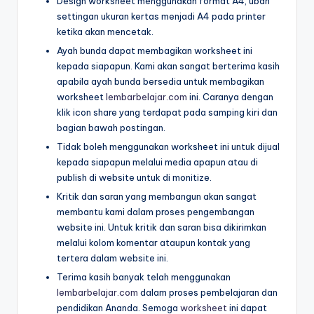
Design worksheet menggunakan format A4, ubah
2-
settingan ukuran kertas menjadi A4 pada printer
d
5
ketika akan mencetak.
tahun
f
Ayah bunda dapat membagikan worksheet ini
pdf
-
kepada siapapun. Kami akan sangat berterima kasih
apabila ayah bunda bersedia untuk membagikan
d
worksheet
lembarbelajar.com
ini. Caranya dengan
o
klik icon share yang terdapat pada samping kiri dan
bagian bawah postingan.
w
Tidak boleh menggunakan worksheet ini untuk dijual
nl
kepada siapapun melalui media apapun atau di
publish di website untuk di monitize.
o
Kritik dan saran yang membangun akan sangat
a
membantu kami dalam proses pengembangan
d
website ini. Untuk kritik dan saran bisa dikirimkan
melalui kolom komentar ataupun kontak yang
b
tertera dalam website ini.
u
Terima kasih banyak telah menggunakan
lembarbelajar.com
dalam proses pembelajaran dan
k
pendidikan Ananda. Semoga
worksheet
ini dapat