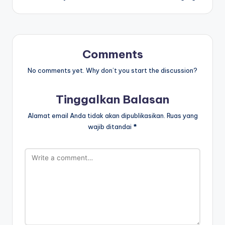
n
m
e
Comments
n
No comments yet. Why don’t you start the discussion?
ul
is
Tinggalkan Balasan
-
Alamat email Anda tidak akan dipublikasikan.
Ruas yang
w
wajib ditandai
*
o
r
k
s
h
e