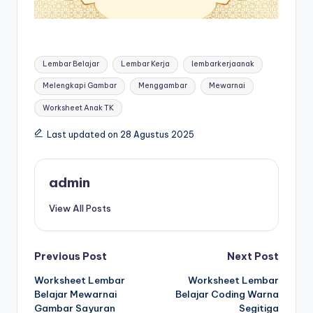
s
h
e
Tags:
Lembar Belajar
Lembar Kerja
lembarkerjaanak
e
Melengkapi Gambar
Menggambar
Mewarnai
t
Worksheet Anak TK
m
Last updated on 28 Agustus 2025
e
m
admin
b
a
View All Posts
c
a
Post
Previous Post
Next Post
d
Worksheet Lembar
Worksheet Lembar
navigation
Belajar Mewarnai
Belajar Coding Warna
a
Gambar Sayuran
Segitiga