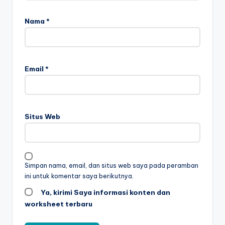
e
Nama
*
t
b
el
Email
*
aj
a
r
Situs Web
m
e
m
Simpan nama, email, dan situs web saya pada peramban
ini untuk komentar saya berikutnya.
b
Ya, kirimi Saya informasi konten dan
a
worksheet terbaru
c