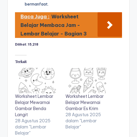
u
bermanfaat.
b
Baca Juga :
Worksheet
el
Belajar Membaca Jam -
aj
Lembar Belajar - Bagian 3
a
Dilihat:
15,218
r
Terkait
m
e
n
ul
Worksheet Lembar
Worksheet Lembar
Belajar Mewarnai
Belajar Mewarnai
is
Gambar Benda
Gambar Es Krim
a
Langit
28 Agustus 2025
28 Agustus 2025
dalam "Lembar
n
dalam "Lembar
Belajar"
a
Belajar"