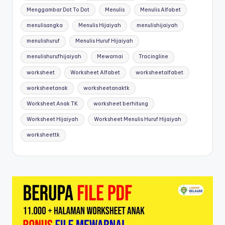
Menggambar Dot To Dot
Menulis
Menulis Alfabet
menulisangka
Menulis Hijaiyah
menulishijaiyah
menulishuruf
Menulis Huruf Hijaiyah
menulishurufhijaiyah
Mewarnai
Tracingline
worksheet
Worksheet Alfabet
worksheetalfabet
worksheetanak
worksheetanaktk
Worksheet Anak TK
worksheet berhitung
Worksheet Hijaiyah
Worksheet Menulis Huruf Hijaiyah
worksheettk