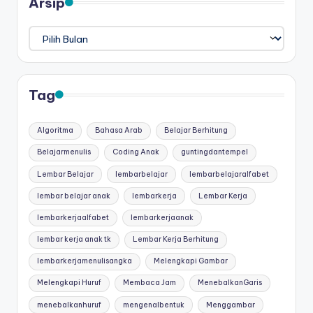
Arsip
Arsip
Tag
Algoritma
Bahasa Arab
Belajar Berhitung
Belajarmenulis
Coding Anak
guntingdantempel
Lembar Belajar
lembarbelajar
lembarbelajaralfabet
lembar belajar anak
lembarkerja
Lembar Kerja
lembarkerjaalfabet
lembarkerjaanak
lembar kerja anak tk
Lembar Kerja Berhitung
lembarkerjamenulisangka
Melengkapi Gambar
Melengkapi Huruf
Membaca Jam
MenebalkanGaris
menebalkanhuruf
mengenalbentuk
Menggambar