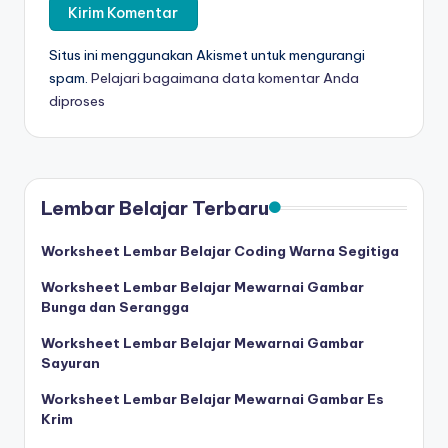
a
d
Situs ini menggunakan Akismet untuk mengurangi
a
spam.
Pelajari bagaimana data komentar Anda
diproses
n
m
e
n
Lembar Belajar Terbaru
ul
Worksheet Lembar Belajar Coding Warna Segitiga
is
Worksheet Lembar Belajar Mewarnai Gambar
Bunga dan Serangga
Worksheet Lembar Belajar Mewarnai Gambar
Sayuran
Worksheet Lembar Belajar Mewarnai Gambar Es
Krim