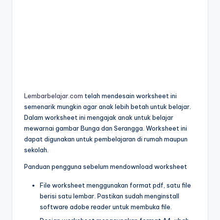
r
untuk
k
anak
tk
s
-
h
lembar
aktivitas
e
worksheet
e
anak
Lembarbelajar.com
telah mendesain worksheet ini
tk
t
semenarik mungkin agar anak lebih betah untuk belajar.
-
Dalam worksheet ini mengajak anak untuk belajar
a
worksheet
mewarnai gambar Bunga dan Serangga. Worksheet ini
anak
n
dapat digunakan untuk pembelajaran di rumah maupun
3
sekolah.
a
tahun
Panduan pengguna sebelum mendownload worksheet
k
gratis
-
t
File worksheet menggunakan format pdf, satu file
worksheet
berisi satu lembar. Pastikan sudah menginstall
k
pembelajaran
software adobe reader untuk membuka file.
anak
p