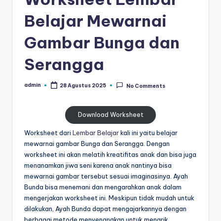
al
untuk
Belajar Mewarnai
paud
is
-
Gambar Bunga dan
t
worksheet
untuk
u
Serangga
anak
n
tk
admin
28 Agustus 2025
No Comments
Posted
g
b
by
-
t
belajar
Download Worksheet
k
menulis
Worksheet dari
Lembar Belajar
kali ini yaitu belajar
huruf
-
mewarnai gambar Bunga dan Serangga. Dengan
hijaiyah
W
worksheet ini akan melatih kreatifitas anak dan bisa juga
untuk
menanamkan jiwa seni karena anak nantinya bisa
anak
o
mewarnai gambar tersebut sesuai imaginasinya. Ayah
tk
r
Bunda bisa menemani dan mengarahkan anak dalam
pdf
mengerjakan worksheet ini. Meskipun tidak mudah untuk
-
k
dilakukan, Ayah Bunda dapat mengajarkannya dengan
belajar
berbagai metode menyenangkan untuk menarik