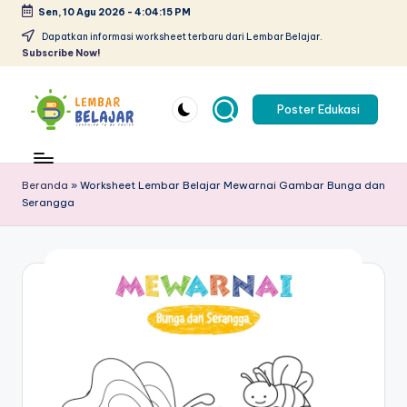
Sen, 10 Agu 2026
-
4:04:16 PM
Skip
Dapatkan informasi worksheet terbaru dari Lembar Belajar.
Subscribe Now!
to
content
Poster Edukasi
L
Lembar
kerja
e
anak
Beranda
»
Worksheet Lembar Belajar Mewarnai Gambar Bunga dan
m
Serangga
paud
pdf
b
-
a
belajar
r
berhitung
anak
B
tk
el
pdf
-
aj
worksheet