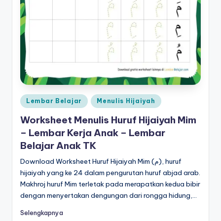
m
b
a
c
a
p
Posted
Lembar Belajar
Menulis Hijaiyah
d
in
Worksheet Menulis Huruf Hijaiyah Mim
f
– Lembar Kerja Anak – Lembar
-
Belajar Anak TK
w
Download Worksheet Huruf Hijaiyah Mim (م), huruf
o
hijaiyah yang ke 24 dalam pengurutan huruf abjad arab.
Makhroj huruf Mim terletak pada merapatkan kedua bibir
r
dengan menyertakan dengungan dari rongga hidung,…
k
Selengkapnya