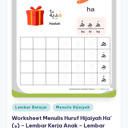
s
menulis
h
huruf
hijaiyah
e
untuk
e
anak
sd
t
-
a
lembar
kerja
n
menulis
a
huruf
k
hijaiyah
-
t
worksheet
k
hijaiyah
pdf
-
Posted
Lembar Belajar
Menulis Hijaiyah
-
w
in
menebalkan
Worksheet Menulis Huruf Hijaiyah Ha’
huruf
o
(ه) – Lembar Kerja Anak – Lembar
hijaiyah