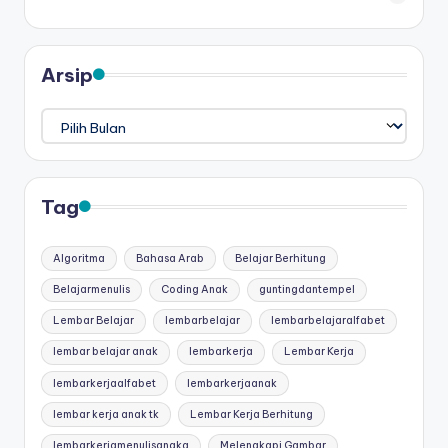
Arsip
Arsip
Tag
Algoritma
Bahasa Arab
Belajar Berhitung
Belajarmenulis
Coding Anak
guntingdantempel
Lembar Belajar
lembarbelajar
lembarbelajaralfabet
lembar belajar anak
lembarkerja
Lembar Kerja
lembarkerjaalfabet
lembarkerjaanak
lembar kerja anak tk
Lembar Kerja Berhitung
lembarkerjamenulisangka
Melengkapi Gambar