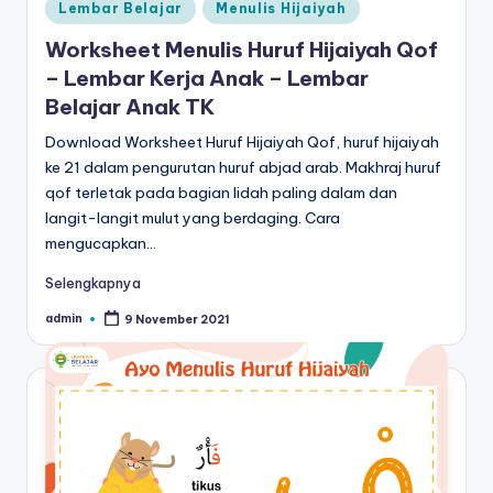
Posted
Lembar Belajar
Menulis Hijaiyah
in
Worksheet Menulis Huruf Hijaiyah Qof
– Lembar Kerja Anak – Lembar
Belajar Anak TK
Download Worksheet Huruf Hijaiyah Qof, huruf hijaiyah
ke 21 dalam pengurutan huruf abjad arab. Makhraj huruf
qof terletak pada bagian lidah paling dalam dan
langit-langit mulut yang berdaging. Cara
mengucapkan…
Selengkapnya
admin
9 November 2021
Posted
by