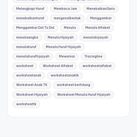
Melengkapi Huruf
Membaca Jam
MenebalkanGaris
menebalkanhuruf
mengenalbentuk
Menggambar
Menggambar Dot To Dot
Menulis
Menulis Alfabet
menulisangka
Menulis Hijaiyah
menulishijaiyah
menulishuruf
Menulis Huruf Hijaiyah
menulishurufhijaiyah
Mewarnai
Tracingline
worksheet
Worksheet Alfabet
worksheetalfabet
worksheetanak
worksheetanaktk
Worksheet Anak TK
worksheet berhitung
Worksheet Hijaiyah
Worksheet Menulis Huruf Hijaiyah
worksheettk