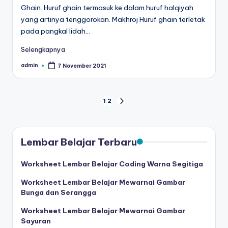
Ghain. Huruf ghain termasuk ke dalam huruf halqiyah
yang artinya tenggorokan. Makhroj Huruf ghain terletak
pada pangkal lidah…
Selengkapnya
admin
7 November 2021
Posted
by
Paginasi
1
2
NEXT
PAGE
pos
Lembar Belajar Terbaru
Worksheet Lembar Belajar Coding Warna Segitiga
Worksheet Lembar Belajar Mewarnai Gambar
Bunga dan Serangga
Worksheet Lembar Belajar Mewarnai Gambar
Sayuran