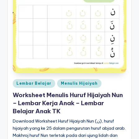
k
t
k
p
d
f
g
ra
Posted
Lembar Belajar
Menulis Hijaiyah
ti
in
Worksheet Menulis Huruf Hijaiyah Nun
s
– Lembar Kerja Anak – Lembar
-
Belajar Anak TK
w
Download Worksheet Huruf Hijaiyah Nun (ن), huruf
hijaiyah yang ke 25 dalam pengurutan huruf abjad arab.
o
Makhroj huruf Nun terletak pada dari ujung lidah dan