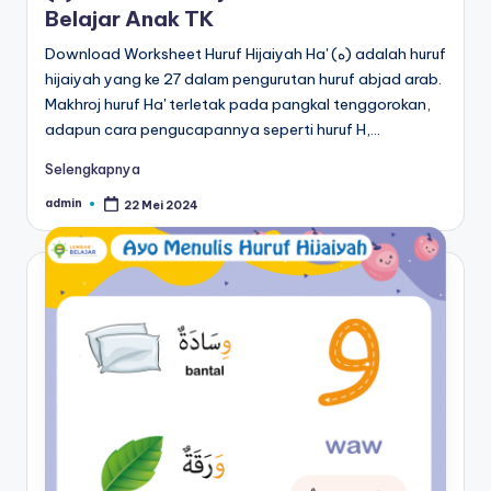
r
Belajar Anak TK
untuk
k
anak
Download Worksheet Huruf Hijaiyah Ha' (ه) adalah huruf
tk
hijaiyah yang ke 27 dalam pengurutan huruf abjad arab.
s
-
Makhroj huruf Ha' terletak pada pangkal tenggorokan,
h
lembar
adapun cara pengucapannya seperti huruf H,…
aktivitas
e
Selengkapnya
worksheet
e
anak
admin
22 Mei 2024
Posted
by
tk
t
-
a
worksheet
anak
n
3
a
tahun
k
gratis
-
t
worksheet
k
pembelajaran
anak
p