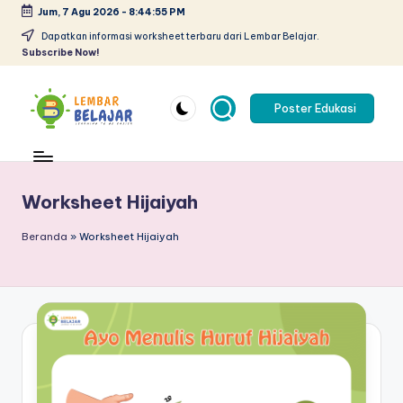
Jum, 7 Agu 2026
-
8:44:56 PM
Skip
Dapatkan informasi worksheet terbaru dari Lembar Belajar.
Subscribe Now!
to
content
Poster Edukasi
L
Lembar
kerja
e
anak
m
Worksheet Hijaiyah
paud
pdf
b
Beranda
»
Worksheet Hijaiyah
-
a
belajar
r
berhitung
anak
B
tk
el
pdf
-
aj
worksheet