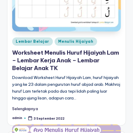
n
m
e
n
Posted
Lembar Belajar
Menulis Hijaiyah
ul
in
Worksheet Menulis Huruf Hijaiyah Lam
is
– Lembar Kerja Anak – Lembar
-
Belajar Anak TK
w
Download Worksheet Huruf Hijaiyah Lam, huruf hijaiyah
o
yang ke 23 dalam pengurutan huruf abjad arab. Makhroj
huruf Lam terletak pada dua tepi lidah paling luar
r
hingga ujung lisan, adapun cara…
k
Selengkapnya
s
admin
3 September 2022
Posted
h
by
e