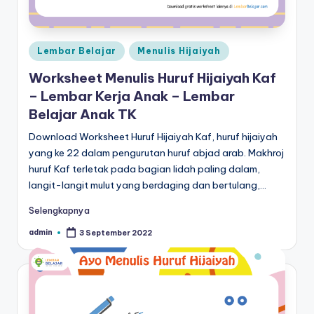
a
d
Posted
a
Lembar Belajar
Menulis Hijaiyah
in
n
Worksheet Menulis Huruf Hijaiyah Kaf
– Lembar Kerja Anak – Lembar
m
Belajar Anak TK
e
Download Worksheet Huruf Hijaiyah Kaf, huruf hijaiyah
n
yang ke 22 dalam pengurutan huruf abjad arab. Makhroj
ul
huruf Kaf terletak pada bagian lidah paling dalam,
langit-langit mulut yang berdaging dan bertulang,…
is
Selengkapnya
admin
3 September 2022
Posted
by