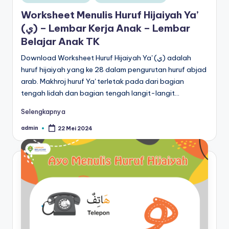
in
al
untuk
Worksheet Menulis Huruf Hijaiyah Ya’
paud
is
(ي) – Lembar Kerja Anak – Lembar
-
Belajar Anak TK
t
worksheet
untuk
Download Worksheet Huruf Hijaiyah Ya' (ي) adalah
u
anak
huruf hijaiyah yang ke 28 dalam pengurutan huruf abjad
n
tk
arab. Makhroj huruf Ya' terletak pada dari bagian
g
b
tengah lidah dan bagian tengah langit-langit…
-
t
Selengkapnya
belajar
k
menulis
admin
22 Mei 2024
Posted
by
huruf
-
hijaiyah
W
untuk
anak
o
tk
r
pdf
-
k
belajar