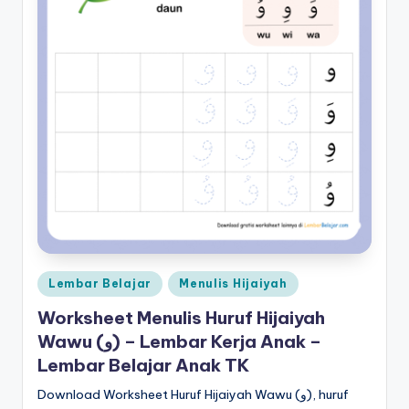
2-
d
5
tahun
f
pdf
-
d
o
w
nl
o
a
Posted
Lembar Belajar
Menulis Hijaiyah
d
in
Worksheet Menulis Huruf Hijaiyah
b
Wawu (و) – Lembar Kerja Anak –
u
Lembar Belajar Anak TK
k
Download Worksheet Huruf Hijaiyah Wawu (و), huruf