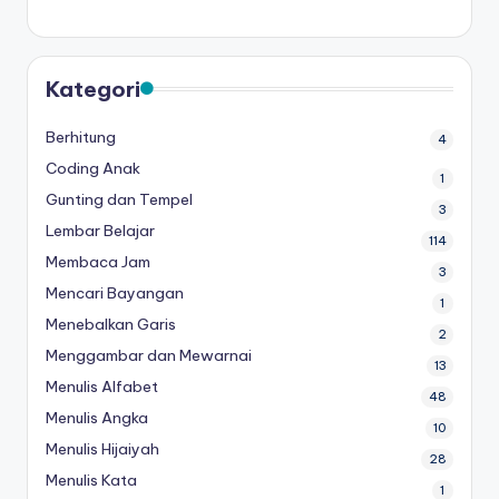
u
b
el
Kategori
aj
Berhitung
4
a
Coding Anak
1
r
Gunting dan Tempel
3
m
Lembar Belajar
114
Membaca Jam
e
3
Mencari Bayangan
n
1
Menebalkan Garis
2
ul
Menggambar dan Mewarnai
13
is
Menulis Alfabet
48
a
Menulis Angka
10
n
Menulis Hijaiyah
28
Menulis Kata
a
1