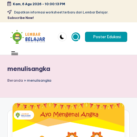
Kam, 6 Agu 2026
-
10:00:14 PM
Skip
Dapatkan informasi worksheet terbaru dari Lembar Belajar.
Subscribe Now!
to
content
Poster Edukasi
L
Lembar
kerja
e
anak
m
menulisangka
paud
pdf
b
Beranda
»
menulisangka
-
a
belajar
r
berhitung
anak
B
tk
el
pdf
-
aj
worksheet