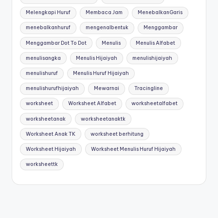
r
Melengkapi Huruf
Membaca Jam
MenebalkanGaris
k
menebalkanhuruf
mengenalbentuk
Menggambar
s
Menggambar Dot To Dot
Menulis
Menulis Alfabet
h
menulisangka
Menulis Hijaiyah
menulishijaiyah
e
menulishuruf
Menulis Huruf Hijaiyah
e
menulishurufhijaiyah
Mewarnai
Tracingline
t
worksheet
Worksheet Alfabet
worksheetalfabet
b
worksheetanak
worksheetanaktk
el
Worksheet Anak TK
worksheet berhitung
aj
Worksheet Hijaiyah
Worksheet Menulis Huruf Hijaiyah
a
worksheettk
r
m
e