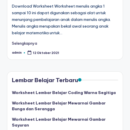
r
Download Worksheet Worksheet menulis angka 1
untuk
sampai 10 ini dapat digunakan sebagai alat untuk
k
anak
menunjang pembelajaran anak dalam menulis angka.
tk
s
Menulis angka merupakan bekal awal seorang anak
-
h
belajar matematika untuk…
lembar
aktivitas
e
Selengkapnya
worksheet
e
anak
admin
12 Oktober 2021
Posted
by
tk
t
-
a
worksheet
Lembar Belajar Terbaru
anak
n
3
a
Worksheet Lembar Belajar Coding Warna Segitiga
tahun
k
gratis
Worksheet Lembar Belajar Mewarnai Gambar
-
t
Bunga dan Serangga
worksheet
k
Worksheet Lembar Belajar Mewarnai Gambar
pembelajaran
Sayuran
anak
p