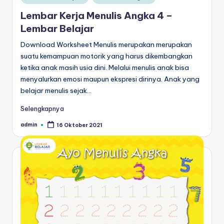
in
al
untuk
Lembar Kerja Menulis Angka 4 –
paud
is
Lembar Belajar
-
t
Download Worksheet Menulis merupakan merupakan
worksheet
suatu kemampuan motorik yang harus dikembangkan
untuk
u
ketika anak masih usia dini. Melalui menulis anak bisa
anak
n
menyalurkan emosi maupun ekspresi dirinya. Anak yang
tk
g
belajar menulis sejak…
b
-
t
Selengkapnya
belajar
k
menulis
admin
16 Oktober 2021
Posted
by
huruf
-
hijaiyah
W
untuk
anak
o
tk
r
pdf
-
k
belajar