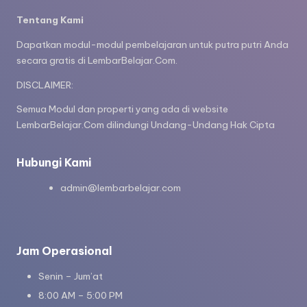
e
Tentang Kami
t
Dapatkan modul-modul pembelajaran untuk putra putri Anda
secara gratis di LembarBelajar.Com.
b
el
DISCLAIMER:
aj
Semua Modul dan properti yang ada di website
LembarBelajar.Com dilindungi Undang-Undang Hak Cipta
a
r
Hubungi Kami
m
admin@lembarbelajar.com
e
m
b
Jam Operasional
a
Senin – Jum’at
c
8:00 AM – 5:00 PM