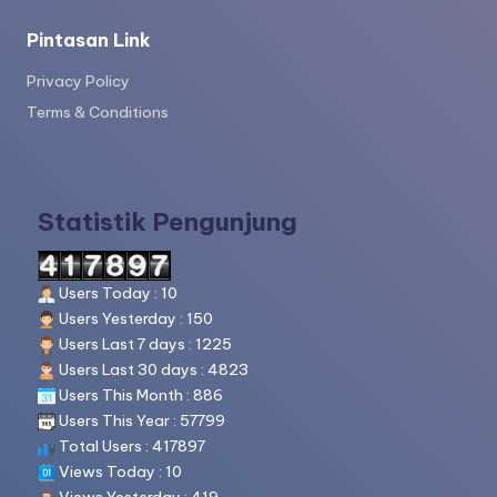
a
Pintasan Link
d
a
Privacy Policy
Terms & Conditions
n
m
e
Statistik Pengunjung
n
ul
Users Today : 10
is
Users Yesterday : 150
Users Last 7 days : 1225
Users Last 30 days : 4823
Users This Month : 886
Users This Year : 57799
Total Users : 417897
Views Today : 10