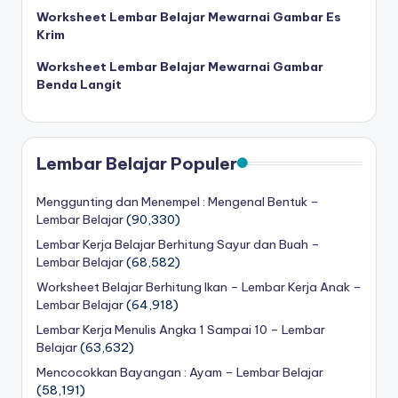
2-
Worksheet Lembar Belajar Mewarnai Gambar Es
d
5
Krim
tahun
f
Worksheet Lembar Belajar Mewarnai Gambar
pdf
-
Benda Langit
d
o
Lembar Belajar Populer
w
nl
Menggunting dan Menempel : Mengenal Bentuk –
Lembar Belajar
(90,330)
o
Lembar Kerja Belajar Berhitung Sayur dan Buah –
a
Lembar Belajar
(68,582)
d
Worksheet Belajar Berhitung Ikan – Lembar Kerja Anak –
Lembar Belajar
(64,918)
b
Lembar Kerja Menulis Angka 1 Sampai 10 – Lembar
u
Belajar
(63,632)
Mencocokkan Bayangan : Ayam – Lembar Belajar
k
(58,191)