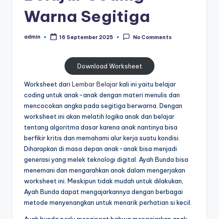
al
untuk
Warna Segitiga
paud
is
-
admin
16 September 2025
No Comments
t
Posted
worksheet
by
untuk
u
anak
Download Worksheet
n
tk
Worksheet dari
Lembar Belajar
kali ini yaitu belajar
g
b
coding untuk anak-anak dengan materi menulis dan
-
t
mencocokan angka pada segitiga berwarna. Dengan
belajar
worksheet ini akan melatih logika anak dan belajar
k
menulis
tentang algoritma dasar karena anak nantinya bisa
huruf
-
berfikir kritis dan memahami alur kerja suatu kondisi.
hijaiyah
Diharapkan di masa depan anak-anak bisa menjadi
W
untuk
generasi yang melek teknologi digital. Ayah Bunda bisa
anak
o
menemani dan mengarahkan anak dalam mengerjakan
tk
worksheet ini. Meskipun tidak mudah untuk dilakukan,
r
pdf
Ayah Bunda dapat mengajarkannya dengan berbagai
-
k
metode menyenangkan untuk menarik perhatian si kecil.
belajar