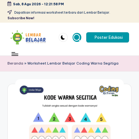
Sab, 8 Agu 2026
-
12:21:58 PM
Skip
Dapatkan informasi worksheet terbaru dari Lembar Belajar.
Subscribe Now!
to
content
Poster Edukasi
L
Lembar
kerja
e
anak
Beranda
»
Worksheet Lembar Belajar Coding Warna Segitiga
m
paud
pdf
b
-
a
belajar
r
berhitung
anak
B
tk
el
pdf
-
aj
worksheet