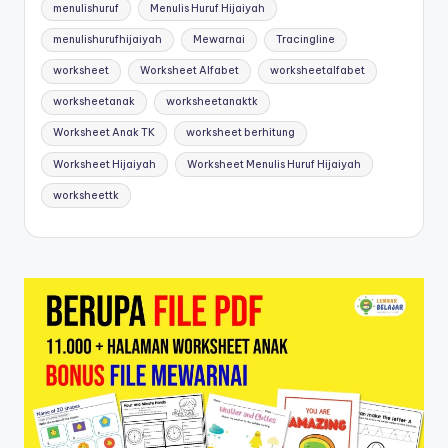
menulishuruf
Menulis Huruf Hijaiyah
menulishurufhijaiyah
Mewarnai
Tracingline
worksheet
Worksheet Alfabet
worksheetalfabet
worksheetanak
worksheetanaktk
Worksheet Anak TK
worksheet berhitung
Worksheet Hijaiyah
Worksheet Menulis Huruf Hijaiyah
worksheettk