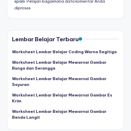
spam.
Pelajari bagaimana data komentar Anda
a
diproses
d
a
n
Lembar Belajar Terbaru
m
e
Worksheet Lembar Belajar Coding Warna Segitiga
n
Worksheet Lembar Belajar Mewarnai Gambar
Bunga dan Serangga
ul
Worksheet Lembar Belajar Mewarnai Gambar
is
Sayuran
Worksheet Lembar Belajar Mewarnai Gambar Es
Krim
Worksheet Lembar Belajar Mewarnai Gambar
Benda Langit