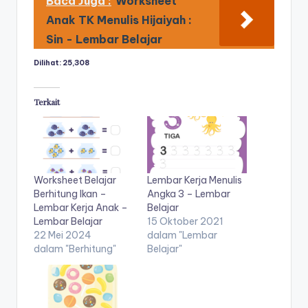
Baca Juga :
Worksheet
u
Anak TK Menulis Hijaiyah :
b
Sin - Lembar Belajar
el
Dilihat:
25,308
aj
a
Terkait
r
m
e
Worksheet Belajar
Lembar Kerja Menulis
n
Berhitung Ikan –
Angka 3 – Lembar
Lembar Kerja Anak –
Belajar
ul
Lembar Belajar
15 Oktober 2021
is
22 Mei 2024
dalam "Lembar
dalam "Berhitung"
Belajar"
a
n
a