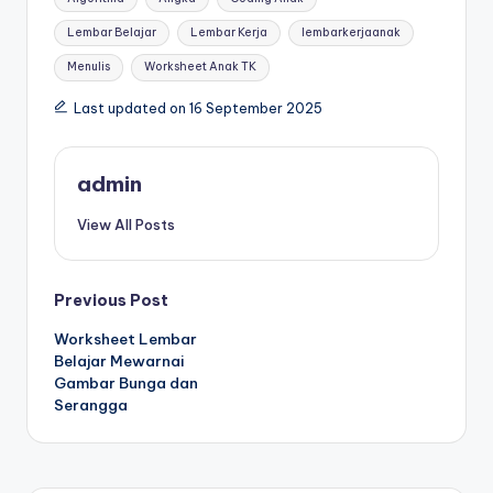
s
h
Lembar Belajar
Lembar Kerja
lembarkerjaanak
e
Menulis
Worksheet Anak TK
e
Last updated on 16 September 2025
t
m
admin
e
View All Posts
m
b
Post
Previous Post
a
Worksheet Lembar
navigation
c
Belajar Mewarnai
Gambar Bunga dan
a
Serangga
d
a