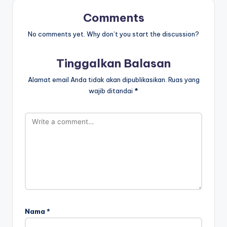
n
Comments
m
No comments yet. Why don’t you start the discussion?
e
n
Tinggalkan Balasan
ul
Alamat email Anda tidak akan dipublikasikan.
Ruas yang
is
wajib ditandai
*
-
w
o
r
k
s
h
Nama
*
e