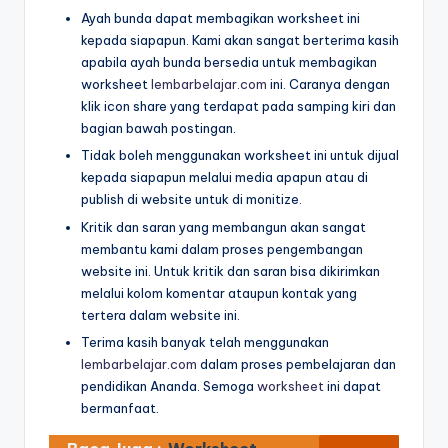
2-
Ayah bunda dapat membagikan worksheet ini
d
5
kepada siapapun. Kami akan sangat berterima kasih
tahun
f
apabila ayah bunda bersedia untuk membagikan
pdf
worksheet
lembarbelajar.com
ini. Caranya dengan
-
klik icon share yang terdapat pada samping kiri dan
d
bagian bawah postingan.
Tidak boleh menggunakan worksheet ini untuk dijual
o
kepada siapapun melalui media apapun atau di
w
publish di website untuk di monitize.
nl
Kritik dan saran yang membangun akan sangat
membantu kami dalam proses pengembangan
o
website ini. Untuk kritik dan saran bisa dikirimkan
a
melalui kolom komentar ataupun kontak yang
tertera dalam website ini.
d
Terima kasih banyak telah menggunakan
b
lembarbelajar.com
dalam proses pembelajaran dan
pendidikan Ananda. Semoga
worksheet
ini dapat
u
bermanfaat.
k