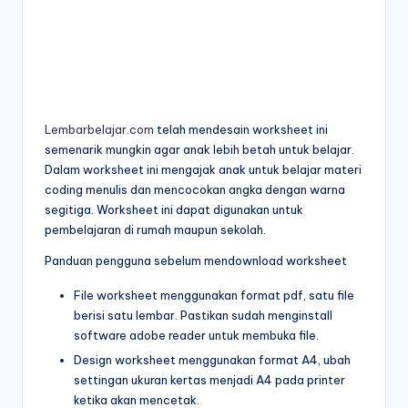
r
untuk
k
anak
tk
s
-
h
lembar
aktivitas
Lembarbelajar.com
telah mendesain worksheet ini
e
worksheet
semenarik mungkin agar anak lebih betah untuk belajar.
e
anak
Dalam worksheet ini mengajak anak untuk belajar materi
tk
coding menulis dan mencocokan angka dengan warna
t
-
segitiga. Worksheet ini dapat digunakan untuk
a
worksheet
pembelajaran di rumah maupun sekolah.
anak
n
Panduan pengguna sebelum mendownload worksheet
3
a
tahun
File worksheet menggunakan format pdf, satu file
k
gratis
berisi satu lembar. Pastikan sudah menginstall
-
software adobe reader untuk membuka file.
t
worksheet
Design worksheet menggunakan format A4, ubah
k
pembelajaran
settingan ukuran kertas menjadi A4 pada printer
anak
p
ketika akan mencetak.