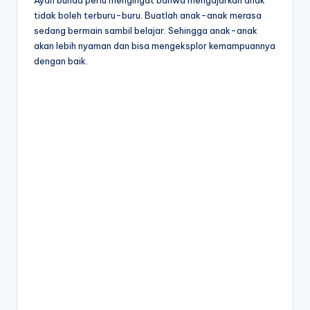
s
Ayah bunda perlu mengingat bahwa mengajarkan anak
menulis
tidak boleh terburu-buru. Buatlah anak-anak merasa
h
huruf
sedang bermain sambil belajar. Sehingga anak-anak
hijaiyah
e
akan lebih nyaman dan bisa mengeksplor kemampuannya
untuk
dengan baik.
e
anak
sd
t
-
a
lembar
kerja
n
menulis
a
huruf
k
hijaiyah
-
t
worksheet
k
hijaiyah
pdf
-
-
w
menebalkan
huruf
o
hijaiyah