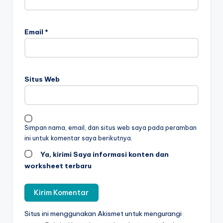
e
t
Email
*
b
el
aj
Situs Web
a
r
m
Simpan nama, email, dan situs web saya pada peramban
ini untuk komentar saya berikutnya.
e
Ya, kirimi Saya informasi konten dan
m
worksheet terbaru
b
a
c
Situs ini menggunakan Akismet untuk mengurangi