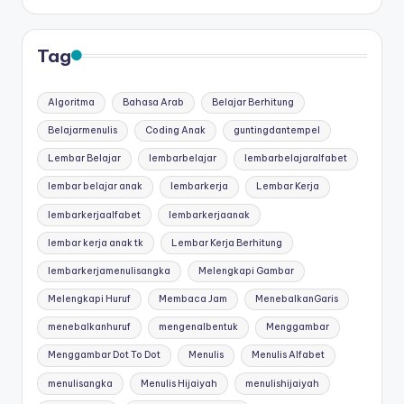
Tag
Algoritma
Bahasa Arab
Belajar Berhitung
Belajarmenulis
Coding Anak
guntingdantempel
Lembar Belajar
lembarbelajar
lembarbelajaralfabet
lembar belajar anak
lembarkerja
Lembar Kerja
lembarkerjaalfabet
lembarkerjaanak
lembar kerja anak tk
Lembar Kerja Berhitung
lembarkerjamenulisangka
Melengkapi Gambar
Melengkapi Huruf
Membaca Jam
MenebalkanGaris
menebalkanhuruf
mengenalbentuk
Menggambar
Menggambar Dot To Dot
Menulis
Menulis Alfabet
menulisangka
Menulis Hijaiyah
menulishijaiyah