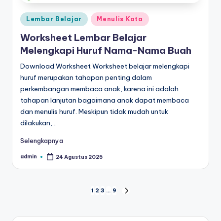
Posted
Lembar Belajar
Menulis Kata
in
Worksheet Lembar Belajar
Melengkapi Huruf Nama-Nama Buah
Download Worksheet Worksheet belajar melengkapi
huruf merupakan tahapan penting dalam
perkembangan membaca anak, karena ini adalah
tahapan lanjutan bagaimana anak dapat membaca
dan menulis huruf. Meskipun tidak mudah untuk
dilakukan,…
Selengkapnya
admin
24 Agustus 2025
Posted
by
Paginasi
1
2
3
…
9
NEXT
PAGE
pos