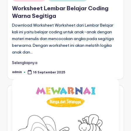
in
al
untuk
Worksheet Lembar Belajar Coding
paud
is
Warna Segitiga
-
t
Download Worksheet Worksheet dari Lembar Belajar
worksheet
kali ini yaitu belajar coding untuk anak-anak dengan
untuk
u
materi menulis dan mencocokan angka pada segitiga
anak
n
berwarna. Dengan worksheet ini akan melatih logika
tk
anak dan…
g
b
-
t
Selengkapnya
belajar
k
admin
16 September 2025
menulis
Posted
by
huruf
-
hijaiyah
W
untuk
anak
o
tk
r
pdf
-
k
belajar