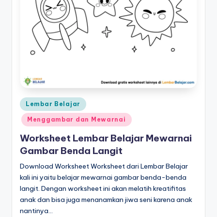
m
b
a
c
a
p
Posted
d
Lembar Belajar
in
f
Menggambar dan Mewarnai
-
Worksheet Lembar Belajar Mewarnai
Gambar Benda Langit
w
Download Worksheet Worksheet dari Lembar Belajar
o
kali ini yaitu belajar mewarnai gambar benda-benda
r
langit. Dengan worksheet ini akan melatih kreatifitas
k
anak dan bisa juga menanamkan jiwa seni karena anak
nantinya…