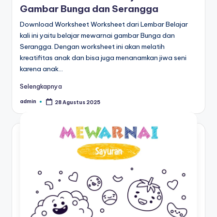
r
Gambar Bunga dan Serangga
untuk
k
anak
Download Worksheet Worksheet dari Lembar Belajar
tk
kali ini yaitu belajar mewarnai gambar Bunga dan
s
-
Serangga. Dengan worksheet ini akan melatih
h
lembar
kreatifitas anak dan bisa juga menanamkan jiwa seni
aktivitas
karena anak…
e
worksheet
e
Selengkapnya
anak
tk
t
admin
28 Agustus 2025
Posted
-
by
a
worksheet
anak
n
3
a
tahun
k
gratis
-
t
worksheet
k
pembelajaran
anak
p