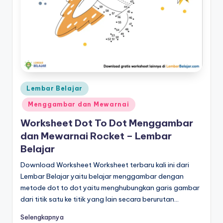
n
m
e
n
ul
Posted
is
Lembar Belajar
in
-
Menggambar dan Mewarnai
w
Worksheet Dot To Dot Menggambar
dan Mewarnai Rocket – Lembar
o
Belajar
r
Download Worksheet Worksheet terbaru kali ini dari
k
Lembar Belajar yaitu belajar menggambar dengan
s
metode dot to dot yaitu menghubungkan garis gambar
dari titik satu ke titik yang lain secara berurutan…
h
Selengkapnya
e