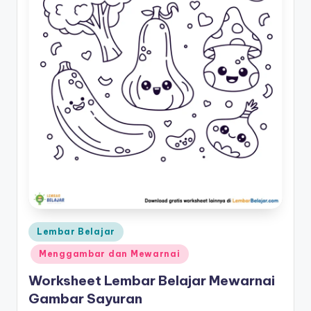
2-
d
5
tahun
f
pdf
-
d
o
w
nl
o
a
d
Posted
Lembar Belajar
in
b
Menggambar dan Mewarnai
u
Worksheet Lembar Belajar Mewarnai
k
Gambar Sayuran