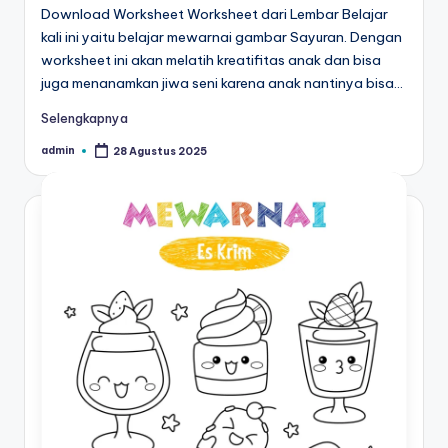
u
Download Worksheet Worksheet dari Lembar Belajar
kali ini yaitu belajar mewarnai gambar Sayuran. Dengan
b
worksheet ini akan melatih kreatifitas anak dan bisa
el
juga menanamkan jiwa seni karena anak nantinya bisa…
aj
Selengkapnya
a
admin
28 Agustus 2025
Posted
by
r
m
e
n
ul
is
a
n
a