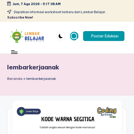
Jum, 7 Agu 2026
-
5:17:39 AM
Skip
Dapatkan informasi worksheet terbaru dari Lembar Belajar.
Subscribe Now!
to
content
Poster Edukasi
L
Lembar
kerja
e
anak
m
lembarkerjaanak
paud
pdf
b
Beranda
»
lembarkerjaanak
-
a
belajar
r
berhitung
anak
B
tk
el
pdf
-
aj
worksheet