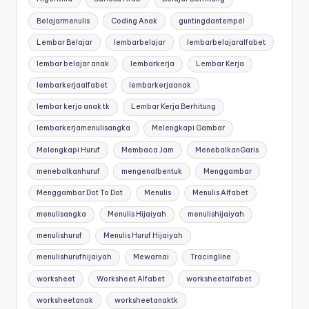
Belajarmenulis
Coding Anak
guntingdantempel
Lembar Belajar
lembarbelajar
lembarbelajaralfabet
lembar belajar anak
lembarkerja
Lembar Kerja
lembarkerjaalfabet
lembarkerjaanak
lembar kerja anak tk
Lembar Kerja Berhitung
lembarkerjamenulisangka
Melengkapi Gambar
Melengkapi Huruf
Membaca Jam
MenebalkanGaris
menebalkanhuruf
mengenalbentuk
Menggambar
Menggambar Dot To Dot
Menulis
Menulis Alfabet
menulisangka
Menulis Hijaiyah
menulishijaiyah
menulishuruf
Menulis Huruf Hijaiyah
menulishurufhijaiyah
Mewarnai
Tracingline
worksheet
Worksheet Alfabet
worksheetalfabet
worksheetanak
worksheetanaktk