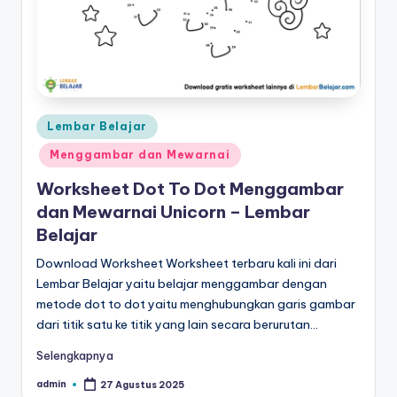
a
d
a
n
m
Posted
Lembar Belajar
in
e
Menggambar dan Mewarnai
n
Worksheet Dot To Dot Menggambar
dan Mewarnai Unicorn – Lembar
ul
Belajar
is
Download Worksheet Worksheet terbaru kali ini dari
Lembar Belajar yaitu belajar menggambar dengan
metode dot to dot yaitu menghubungkan garis gambar
dari titik satu ke titik yang lain secara berurutan…
Selengkapnya
admin
27 Agustus 2025
Posted