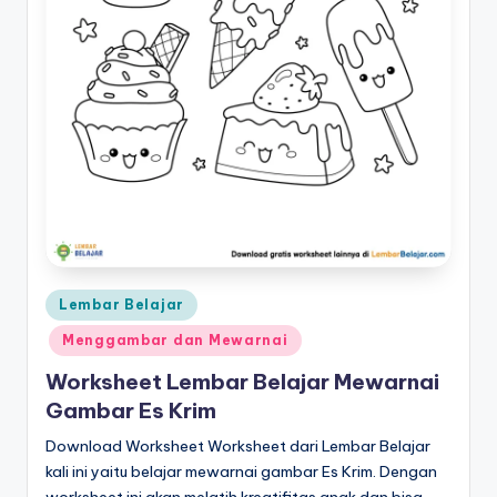
k
t
k
p
d
f
g
ra
Posted
Lembar Belajar
ti
in
Menggambar dan Mewarnai
s
Worksheet Lembar Belajar Mewarnai
-
Gambar Es Krim
w
Download Worksheet Worksheet dari Lembar Belajar
o
kali ini yaitu belajar mewarnai gambar Es Krim. Dengan