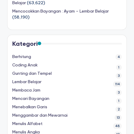
Belajar
(63,622)
r
untuk
Mencocokkan Bayangan : Ayam – Lembar Belajar
k
anak
(58,190)
tk
s
-
h
lembar
aktivitas
Kategori
e
worksheet
e
anak
Berhitung
4
tk
t
Coding Anak
1
-
a
Gunting dan Tempel
worksheet
3
Lembar Belajar
anak
n
114
3
Membaca Jam
a
3
tahun
Mencari Bayangan
1
k
gratis
Menebalkan Garis
-
2
t
Menggambar dan Mewarnai
worksheet
13
k
pembelajaran
Menulis Alfabet
48
anak
p
Menulis Angka