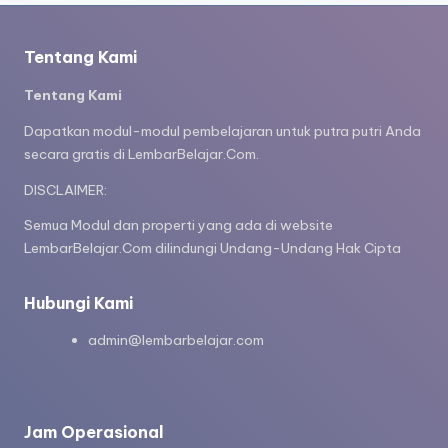
s
h
Tentang Kami
e
Tentang Kami
e
t
Dapatkan modul-modul pembelajaran untuk putra putri Anda
secara gratis di LembarBelajar.Com.
m
DISCLAIMER:
e
Semua Modul dan properti yang ada di website
m
LembarBelajar.Com dilindungi Undang-Undang Hak Cipta
b
a
Hubungi Kami
c
admin@lembarbelajar.com
a
d
a
Jam Operasional