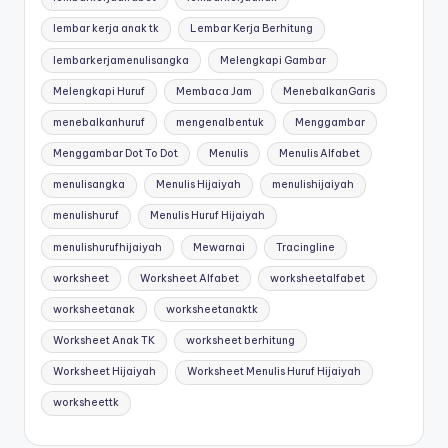
u
lembar kerja anak tk
Lembar Kerja Berhitung
b
lembarkerjamenulisangka
Melengkapi Gambar
el
Melengkapi Huruf
Membaca Jam
MenebalkanGaris
aj
menebalkanhuruf
mengenalbentuk
Menggambar
a
Menggambar Dot To Dot
Menulis
Menulis Alfabet
r
menulisangka
Menulis Hijaiyah
menulishijaiyah
m
menulishuruf
Menulis Huruf Hijaiyah
e
menulishurufhijaiyah
Mewarnai
Tracingline
n
worksheet
Worksheet Alfabet
worksheetalfabet
ul
worksheetanak
worksheetanaktk
is
Worksheet Anak TK
worksheet berhitung
a
Worksheet Hijaiyah
Worksheet Menulis Huruf Hijaiyah
n
worksheettk
a