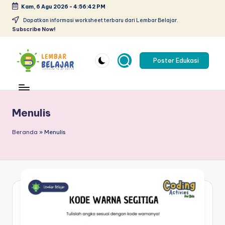
Kam, 6 Agu 2026
-
4:56:43 PM
Skip
Dapatkan informasi worksheet terbaru dari Lembar Belajar.
Subscribe Now!
to
content
Poster Edukasi
L
Lembar
kerja
e
anak
m
Menulis
paud
pdf
b
Beranda
»
Menulis
-
a
belajar
r
berhitung
anak
B
tk
el
pdf
-
aj
worksheet