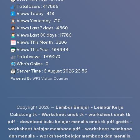
Total Users : 417886
e
Views Today : 418
t
Views Yesterday : 710
Views Last 7 days : 4560
b
Views Last 30 days : 17786
el
Views This Month : 3206
aj
Views This Year : 189444
Total views : 1709270
a
Who's Online : 0
r
Server Time : 6 August 2026 23:56
Powered By
WPS Visitor Counter
m
e
m
Copyright 2026 —
Lembar Belajar - Lembar Kerja
b
Calistung tk - Worksheet anak tk - worksheet anak tk
a
pdf - download buku belajar menulis anak tk pdf gratis -
worksheet belajar membaca pdf - worksheet membaca
c
dan menulis - worksheet belajar membaca dan menulis
.