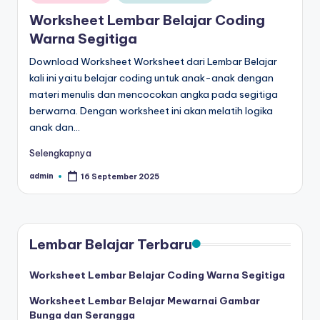
in
al
untuk
Worksheet Lembar Belajar Coding
paud
is
Warna Segitiga
-
t
Download Worksheet Worksheet dari Lembar Belajar
worksheet
kali ini yaitu belajar coding untuk anak-anak dengan
untuk
u
materi menulis dan mencocokan angka pada segitiga
anak
n
berwarna. Dengan worksheet ini akan melatih logika
tk
anak dan…
g
b
-
t
Selengkapnya
belajar
k
admin
16 September 2025
menulis
Posted
by
huruf
-
hijaiyah
W
untuk
Lembar Belajar Terbaru
anak
o
tk
r
Worksheet Lembar Belajar Coding Warna Segitiga
pdf
-
k
Worksheet Lembar Belajar Mewarnai Gambar
belajar
Bunga dan Serangga