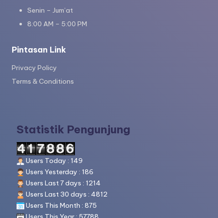
n
Senin – Jum’at
m
8:00 AM – 5:00 PM
e
Pintasan Link
n
Privacy Policy
ul
Terms & Conditions
is
-
w
Statistik Pengunjung
o
r
Users Today : 149
k
Users Yesterday : 186
s
Users Last 7 days : 1214
Users Last 30 days : 4812
h
Users This Month : 875
e
Users This Year : 57788