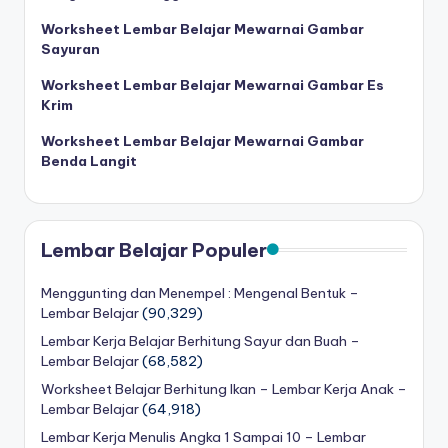
s
menulis
Worksheet Lembar Belajar Mewarnai Gambar
h
huruf
Sayuran
hijaiyah
e
untuk
Worksheet Lembar Belajar Mewarnai Gambar Es
e
anak
Krim
sd
t
Worksheet Lembar Belajar Mewarnai Gambar
-
Benda Langit
a
lembar
kerja
n
menulis
a
huruf
Lembar Belajar Populer
k
hijaiyah
-
Menggunting dan Menempel : Mengenal Bentuk –
t
worksheet
Lembar Belajar
(90,329)
k
hijaiyah
Lembar Kerja Belajar Berhitung Sayur dan Buah –
pdf
-
Lembar Belajar
(68,582)
-
Worksheet Belajar Berhitung Ikan – Lembar Kerja Anak –
w
menebalkan
Lembar Belajar
(64,918)
huruf
o
Lembar Kerja Menulis Angka 1 Sampai 10 – Lembar
hijaiyah