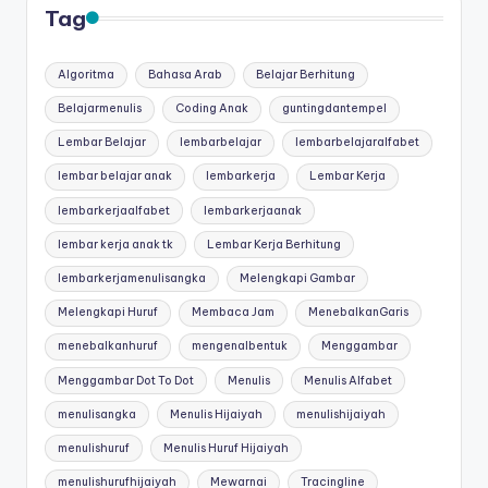
Tag
Algoritma
Bahasa Arab
Belajar Berhitung
Belajarmenulis
Coding Anak
guntingdantempel
Lembar Belajar
lembarbelajar
lembarbelajaralfabet
lembar belajar anak
lembarkerja
Lembar Kerja
lembarkerjaalfabet
lembarkerjaanak
lembar kerja anak tk
Lembar Kerja Berhitung
lembarkerjamenulisangka
Melengkapi Gambar
Melengkapi Huruf
Membaca Jam
MenebalkanGaris
menebalkanhuruf
mengenalbentuk
Menggambar
Menggambar Dot To Dot
Menulis
Menulis Alfabet
menulisangka
Menulis Hijaiyah
menulishijaiyah
menulishuruf
Menulis Huruf Hijaiyah
menulishurufhijaiyah
Mewarnai
Tracingline