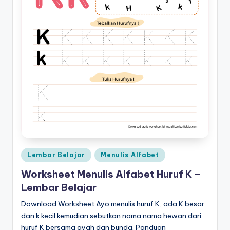
2-
d
5
tahun
f
pdf
-
d
o
w
nl
o
a
Posted
Lembar Belajar
Menulis Alfabet
in
d
Worksheet Menulis Alfabet Huruf K –
b
Lembar Belajar
u
Download Worksheet Ayo menulis huruf K, ada K besar
dan k kecil kemudian sebutkan nama nama hewan dari
k
huruf K bersama ayah dan bunda. Panduan