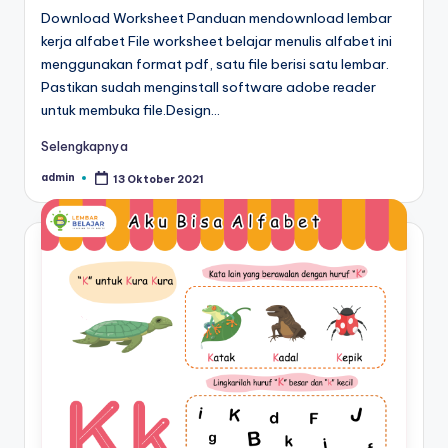
r
Download Worksheet Panduan mendownload lembar
untuk
kerja alfabet File worksheet belajar menulis alfabet ini
k
anak
menggunakan format pdf, satu file berisi satu lembar.
tk
s
Pastikan sudah menginstall software adobe reader
-
untuk membuka file.Design…
h
lembar
aktivitas
e
Selengkapnya
worksheet
e
admin
13 Oktober 2021
anak
Posted
by
tk
t
-
a
worksheet
anak
n
3
a
tahun
k
gratis
-
t
worksheet
k
pembelajaran
anak
p