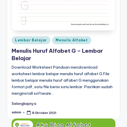
m
b
a
c
Posted
Lembar Belajar
Menulis Alfabet
a
in
Menulis Huruf Alfabet G – Lembar
p
Belajar
d
Download Worksheet Panduan mendownload
f
worksheet lembar belajar menulis huruf alfabet G File
-
lembar belajar menulis huruf alfabet G menggunakan
format pdf, satu file berisi satu lembar. Pastikan sudah
w
menginstall software…
o
Selengkapnya
r
admin
8 Oktober 2021
Posted
k
by