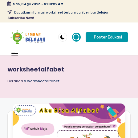
Sab, 8 Agu 2026
-
6:00:53 AM
Skip
Dapatkan informasi worksheet terbaru dari Lembar Belajar.
Subscribe Now!
to
content
Poster Edukasi
L
Lembar
kerja
e
anak
m
worksheetalfabet
paud
pdf
b
Beranda
»
worksheetalfabet
-
a
belajar
r
berhitung
anak
B
tk
el
pdf
-
aj
worksheet