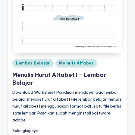
k
t
k
p
d
f
Posted
Lembar Belajar
Menulis Alfabet
g
in
Menulis Huruf Alfabet I – Lembar
ra
Belajar
ti
Download Worksheet Panduan mendownload lembar
s
belajar menulis huruf alfabet I File lembar belajar menulis
-
huruf alfabet I menggunakan format pdf, satu file berisi
satu lembar. Pastikan sudah menginstall software
w
adobe…
o
Selengkapnya