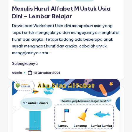
in
al
untuk
Menulis Huruf Alfabet M Untuk Usia
paud
is
Dini – Lembar Belajar
-
t
Download Worksheet Usia dini merupakan usia yang
worksheet
tepat untuk mengajaknya dan mengajarinya menghafal
untuk
u
huruf dan angka. Tetapi kadang ada beberapa anak
anak
n
susah mengingat huruf dan angka, cobalah untuk
tk
mengajarinya satu…
g
b
-
t
Selengkapnya
belajar
k
admin
13 Oktober 2021
menulis
Posted
by
huruf
-
hijaiyah
W
untuk
anak
o
tk
r
pdf
-
k
belajar