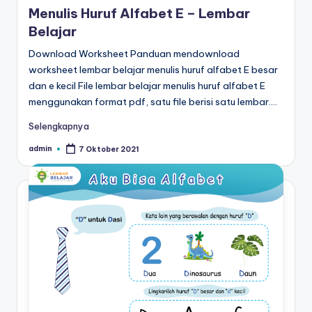
a
Menulis Huruf Alfabet E – Lembar
d
Belajar
a
Download Worksheet Panduan mendownload
worksheet lembar belajar menulis huruf alfabet E besar
n
dan e kecil File lembar belajar menulis huruf alfabet E
m
menggunakan format pdf, satu file berisi satu lembar.…
e
Selengkapnya
n
admin
7 Oktober 2021
Posted
by
ul
is