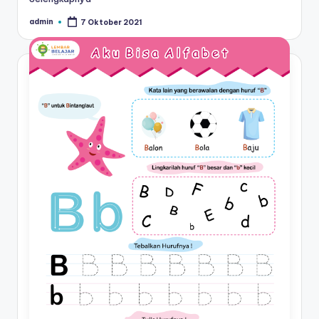
admin
7 Oktober 2021
Posted
by