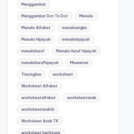
Menggambar
Menggambar Dot To Dot
Menulis
Menulis Alfabet
menulisangka
Menulis Hijaiyah
menulishijaiyah
menulishuruf
Menulis Huruf Hijaiyah
menulishurufhijaiyah
Mewarnai
Tracingline
worksheet
Worksheet Alfabet
worksheetalfabet
worksheetanak
worksheetanaktk
Worksheet Anak TK
worksheet berhitung