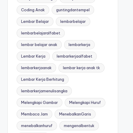
Coding Anak
guntingdantempel
Lembar Belajar
lembarbelajar
lembarbelajaralfabet
lembar belajar anak
lembarkerja
Lembar Kerja
lembarkerjaalfabet
lembarkerjaanak
lembar kerja anak tk
Lembar Kerja Berhitung
lembarkerjamenulisangka
Melengkapi Gambar
Melengkapi Huruf
Membaca Jam
MenebalkanGaris
menebalkanhuruf
mengenalbentuk