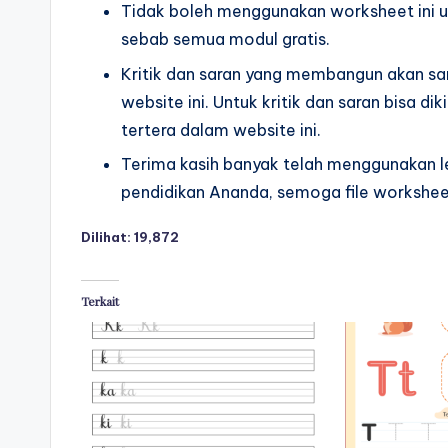
sd
Tidak boleh menggunakan worksheet ini u
t
-
sebab semua modul gratis.
lembar
a
Kritik dan saran yang membangun akan 
kerja
website ini. Untuk kritik dan saran bisa 
n
menulis
tertera dalam website ini.
huruf
a
Terima kasih banyak telah menggunakan 
hijaiyah
k
pendidikan Ananda, semoga file workshee
-
t
worksheet
Dilihat:
19,872
hijaiyah
k
pdf
Terkait
-
-
menebalkan
w
huruf
o
hijaiyah
untuk