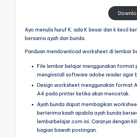
t
belajar
menulis
Downlo
k
huruf
-
Ayo menulis huruf K, ada K besar dan k kecil 
hijaiyah
bersama ayah dan bunda.
untuk
W
anak
Panduan mendownload worksheet di lembar b
o
tk
pdf
File lembar belajar menggunakan format pd
r
menginstall software adobe reader agar b
-
k
belajar
Design worksheet menggunakan format A4 
s
menulis
A4 pada printer ketika akan mencetak.
huruf
Ayah bunda dapat membagikan worksheet 
h
hijaiyah
berterima kasih apabila ayah bunda ber
e
untuk
lembarbelajar.com ini. Caranya dengan kli
anak
bagian bawah postingan.
e