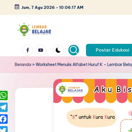
Jum, 7 Agu 2026
-
10:06:18 AM
Skip
to
content
L
Lembar
Facebook
Youtube
kerja
Poster Edukasi
e
anak
m
Beranda
»
Worksheet Menulis Alfabet Huruf K – Lembar Bela
paud
pdf
b
-
a
belajar
berhitung
r
W
anak
B
h
T
tk
a
e
el
pdf
F