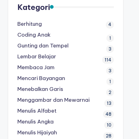
Kategori
Berhitung
4
Coding Anak
1
Gunting dan Tempel
3
Lembar Belajar
114
Membaca Jam
3
Mencari Bayangan
1
Menebalkan Garis
2
Menggambar dan Mewarnai
13
Menulis Alfabet
48
Menulis Angka
10
Menulis Hijaiyah
28