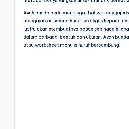
sd
metode menyenangkan untuk menarik perhatian 
t
-
Ayah bunda perlu mengingat bahwa mengajarka
lembar
a
mengajarkan semua huruf sekaligus kepada an
kerja
justru akan membuatnya bosan sehingga hilang
n
menulis
dalam berbagai bentuk dan ukuran. Ayah bund
huruf
a
atau worksheet menulis huruf bersambung.
hijaiyah
k
-
t
worksheet
hijaiyah
k
pdf
-
-
menebalkan
w
huruf
o
hijaiyah
untuk