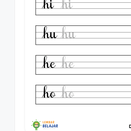
K
hijaiyah
e
sambung
rj
-
menulis
a
huruf
C
hijaiyah
untuk
al
paud
is
-
worksheet
t
untuk
u
anak
n
tk
b
g
-