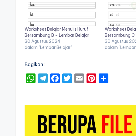
a
d
Worksheet Belajar Menulis Huruf
Worksheet Belaj
b
Bersambung B – Lembar Belajar
Bersambung C 
30 Agustus 2024
30 Agustus 20
u
dalam "Lembar Belajar"
dalam "Lembar 
k
Bagikan :
u
W
T
F
T
E
Pi
S
b
h
el
a
w
m
nt
h
a
e
c
it
ai
er
ar
el
ts
gr
e
te
l
e
e
aj
A
a
b
r
st
a
p
m
o