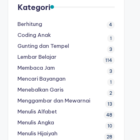
Kategori
Berhitung
4
Coding Anak
1
Gunting dan Tempel
3
Lembar Belajar
114
Membaca Jam
3
Mencari Bayangan
1
Menebalkan Garis
2
Menggambar dan Mewarnai
13
Menulis Alfabet
48
Menulis Angka
10
Menulis Hijaiyah
28