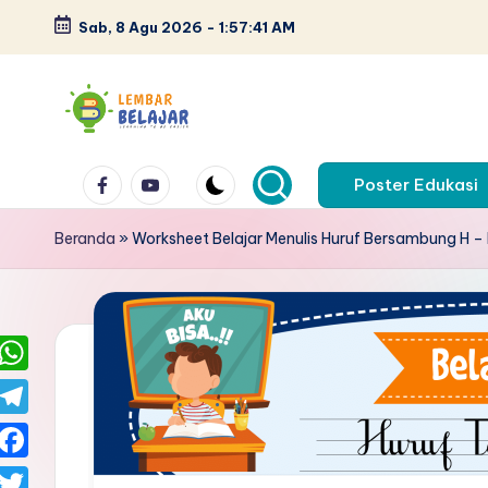
Sab, 8 Agu 2026
-
1:57:42 AM
Skip
to
content
L
Lembar
Facebook
Youtube
kerja
Poster Edukasi
e
anak
m
Beranda
»
Worksheet Belajar Menulis Huruf Bersambung H –
paud
pdf
b
-
a
belajar
berhitung
r
W
anak
B
h
T
tk
a
e
el
pdf
F