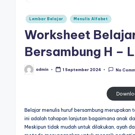
t
belajar
menulis
k
Posted
Lembar Belajar
Menulis Alfabet
huruf
in
-
hijaiyah
Worksheet Belajar
untuk
W
Bersambung H – L
anak
o
tk
pdf
r
admin
1 September 2024
No Comm
Posted
-
by
k
belajar
s
menulis
Downlo
huruf
h
hijaiyah
Belajar menulis huruf bersambung merupakan 
e
untuk
ini adalah tahapan lanjutan bagaimana anak 
anak
Meskipun tidak mudah untuk dilakukan, ayah 
e