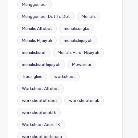
Menggambar
Menggambar Dot To Dot
Menulis
Menulis Alfabet
menulisangka
Menulis Hijaiyah
menulishijaiyah
menulishuruf
Menulis Huruf Hijaiyah
menulishurufhijaiyah
Mewarnai
Tracingline
worksheet
Worksheet Alfabet
worksheetalfabet
worksheetanak
worksheetanaktk
Worksheet Anak TK
worksheet berhitung