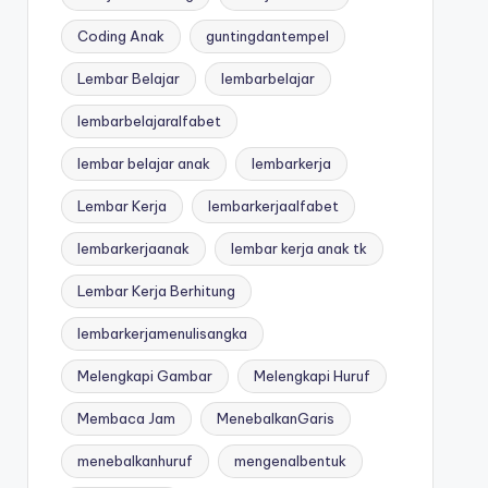
Coding Anak
guntingdantempel
Lembar Belajar
lembarbelajar
lembarbelajaralfabet
lembar belajar anak
lembarkerja
Lembar Kerja
lembarkerjaalfabet
lembarkerjaanak
lembar kerja anak tk
Lembar Kerja Berhitung
lembarkerjamenulisangka
Melengkapi Gambar
Melengkapi Huruf
Membaca Jam
MenebalkanGaris
menebalkanhuruf
mengenalbentuk