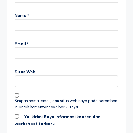
n
m
Nama
*
e
n
ul
Email
*
is
-
w
Situs Web
o
r
k
Simpan nama, email, dan situs web saya pada peramban
ini untuk komentar saya berikutnya.
s
Ya, kirimi Saya informasi konten dan
h
worksheet terbaru
e