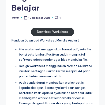
al
untuk
Belajar
paud
is
-
admin
19 Oktober 2021
1
t
Posted
worksheet
by
untuk
u
anak
Download Worksheet
n
tk
Panduan Download Worksheet Menulis Angka 8
g
b
-
File worksheet menggunakan format pdf, satu file
t
belajar
berisi satu lembar. Pastikan sudah menginstall
k
menulis
software adobe reader agar bisa membuka file.
huruf
-
Design worksheet menggunakan format A4 karena
hijaiyah
itu ubah settingan ukuran kertas menjadi A4 pada
W
untuk
printer ketika akan mencetak.
anak
o
Ayah bunda dapat membagikan worksheet ini
tk
kepada siapapun, karenanya kami akan sangat
r
pdf
berterima kasih apabila ayah bunda bersedia untuk
-
k
membagikan worksheet lembarbelajar.com ini.
belajar
Caranya dengan klik icon share yang terdapat pada