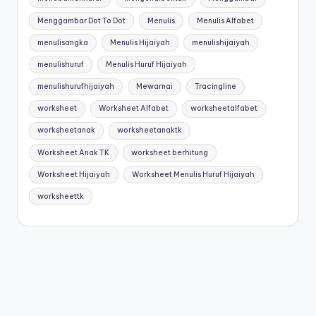
Menggambar Dot To Dot
Menulis
Menulis Alfabet
menulisangka
Menulis Hijaiyah
menulishijaiyah
menulishuruf
Menulis Huruf Hijaiyah
menulishurufhijaiyah
Mewarnai
Tracingline
worksheet
Worksheet Alfabet
worksheetalfabet
worksheetanak
worksheetanaktk
Worksheet Anak TK
worksheet berhitung
Worksheet Hijaiyah
Worksheet Menulis Huruf Hijaiyah
worksheettk