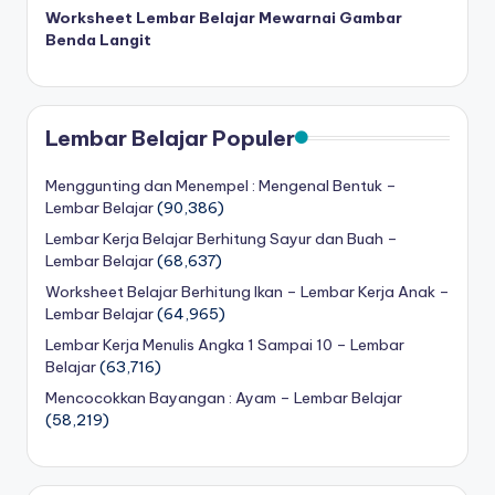
a
Worksheet Lembar Belajar Mewarnai Gambar
Benda Langit
d
a
n
Lembar Belajar Populer
m
Menggunting dan Menempel : Mengenal Bentuk –
e
Lembar Belajar
(90,386)
n
Lembar Kerja Belajar Berhitung Sayur dan Buah –
ul
Lembar Belajar
(68,637)
Worksheet Belajar Berhitung Ikan – Lembar Kerja Anak –
is
Lembar Belajar
(64,965)
Lembar Kerja Menulis Angka 1 Sampai 10 – Lembar
Belajar
(63,716)
Mencocokkan Bayangan : Ayam – Lembar Belajar
(58,219)