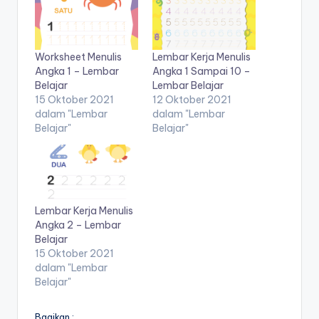
2-
d
5
tahun
f
pdf
Worksheet Menulis
Lembar Kerja Menulis
-
Angka 1 – Lembar
Angka 1 Sampai 10 –
Belajar
Lembar Belajar
d
15 Oktober 2021
12 Oktober 2021
o
dalam "Lembar
dalam "Lembar
Belajar"
Belajar"
w
nl
o
a
Lembar Kerja Menulis
Angka 2 – Lembar
d
Belajar
b
15 Oktober 2021
dalam "Lembar
u
Belajar"
k
Bagikan :