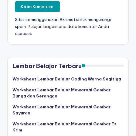
e
t
Situs ini menggunakan Akismet untuk mengurangi
spam.
Pelajari bagaimana data komentar Anda
b
diproses
el
aj
a
Lembar Belajar Terbaru
r
m
Worksheet Lembar Belajar Coding Warna Segitiga
e
Worksheet Lembar Belajar Mewarnai Gambar
Bunga dan Serangga
m
Worksheet Lembar Belajar Mewarnai Gambar
b
Sayuran
a
Worksheet Lembar Belajar Mewarnai Gambar Es
c
Krim