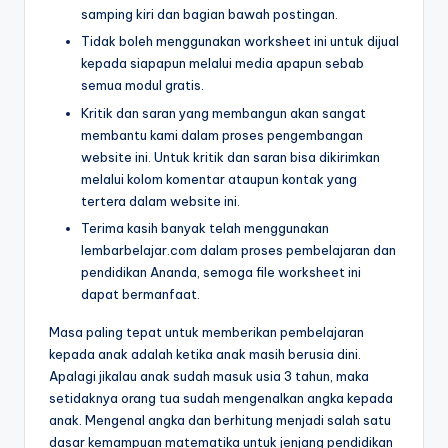
s
menulis
samping kiri dan bagian bawah postingan.
h
huruf
Tidak boleh menggunakan worksheet ini untuk dijual
hijaiyah
e
kepada siapapun melalui media apapun sebab
untuk
semua modul gratis.
e
anak
Kritik dan saran yang membangun akan sangat
sd
t
membantu kami dalam proses pengembangan
-
website ini. Untuk kritik dan saran bisa dikirimkan
a
lembar
melalui kolom komentar ataupun kontak yang
kerja
n
tertera dalam website ini.
menulis
a
Terima kasih banyak telah menggunakan
huruf
lembarbelajar.com dalam proses pembelajaran dan
k
hijaiyah
pendidikan Ananda, semoga file worksheet ini
-
t
dapat bermanfaat.
worksheet
k
hijaiyah
Masa paling tepat untuk memberikan pembelajaran
pdf
kepada anak adalah ketika anak masih berusia dini.
-
Apalagi jikalau anak sudah masuk usia 3 tahun, maka
-
w
setidaknya orang tua sudah mengenalkan angka kepada
menebalkan
anak. Mengenal angka dan berhitung menjadi salah satu
huruf
o
dasar kemampuan matematika untuk jenjang pendidikan
hijaiyah