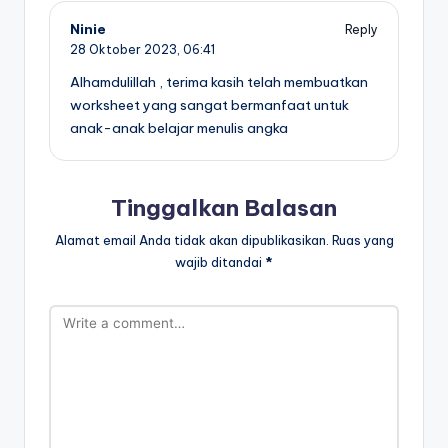
s
Ninie
h
Reply
28 Oktober 2023,
06:41
e
Alhamdulillah , terima kasih telah membuatkan
e
worksheet yang sangat bermanfaat untuk
anak-anak belajar menulis angka
t
m
e
Tinggalkan Balasan
m
Alamat email Anda tidak akan dipublikasikan.
Ruas yang
b
wajib ditandai
*
a
c
a
d
a