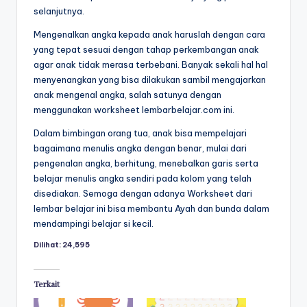
r
selanjutnya.
untuk
k
anak
Mengenalkan angka kepada anak haruslah dengan cara
tk
yang tepat sesuai dengan tahap perkembangan anak
s
-
agar anak tidak merasa terbebani. Banyak sekali hal hal
h
lembar
menyenangkan yang bisa dilakukan sambil mengajarkan
aktivitas
anak mengenal angka, salah satunya dengan
e
worksheet
menggunakan worksheet lembarbelajar.com ini.
e
anak
Dalam bimbingan orang tua, anak bisa mempelajari
tk
t
bagaimana menulis angka dengan benar, mulai dari
-
pengenalan angka, berhitung, menebalkan garis serta
a
worksheet
belajar menulis angka sendiri pada kolom yang telah
anak
n
disediakan. Semoga dengan adanya Worksheet dari
3
lembar belajar ini bisa membantu Ayah dan bunda dalam
a
tahun
mendampingi belajar si kecil.
k
gratis
Dilihat:
24,595
-
t
worksheet
k
pembelajaran
Terkait
anak
p