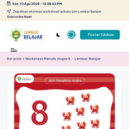
Sen, 10 Agu 2026
-
12:38:43 PM
Skip
Dapatkan informasi worksheet terbaru dari Lembar Belajar.
Subscribe Now!
to
content
Poster Edukasi
L
Lembar
kerja
e
anak
Beranda
»
Worksheet Menulis Angka 8 – Lembar Belajar
m
paud
pdf
b
-
a
belajar
r
berhitung
anak
B
tk
el
pdf
-
aj
worksheet