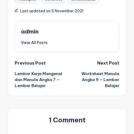
m
Last updated on 5 November 2021
b
a
admin
c
View All Posts
a
p
Post
Previous Post
Next Post
d
Lembar Kerja Mengenal
Worksheet Menulis
f
navigation
dan Menulis Angka 7 –
Angka 9 – Lembar
-
Lembar Belajar
Belajar
w
o
r
1 Comment
k