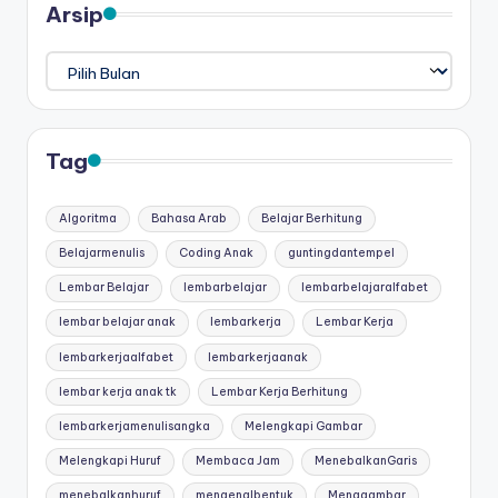
Arsip
Arsip
Tag
Algoritma
Bahasa Arab
Belajar Berhitung
Belajarmenulis
Coding Anak
guntingdantempel
Lembar Belajar
lembarbelajar
lembarbelajaralfabet
lembar belajar anak
lembarkerja
Lembar Kerja
lembarkerjaalfabet
lembarkerjaanak
lembar kerja anak tk
Lembar Kerja Berhitung
lembarkerjamenulisangka
Melengkapi Gambar
Melengkapi Huruf
Membaca Jam
MenebalkanGaris
menebalkanhuruf
mengenalbentuk
Menggambar