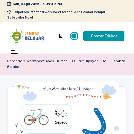
Sab, 8 Agu 2026
-
5:09:50 PM
Skip
Dapatkan informasi worksheet terbaru dari Lembar Belajar.
Subscribe Now!
to
content
Poster Edukasi
L
Lembar
kerja
e
anak
Beranda
»
Worksheet Anak TK Menulis Huruf Hijaiyah : Dal – Lembar
m
Belajar
paud
pdf
b
-
a
belajar
r
berhitung
anak
B
tk
el
pdf
-
aj
worksheet