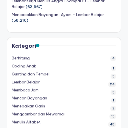
Lembar Kerja Menulis Angka 1 Sampai 10 – Lembar
a
Belajar
(63,667)
d
Mencocokkan Bayangan : Ayam – Lembar Belajar
(58,210)
a
n
m
Kategori
e
Berhitung
n
4
Coding Anak
ul
1
Gunting dan Tempel
3
is
Lembar Belajar
114
Membaca Jam
3
Mencari Bayangan
1
Menebalkan Garis
2
Menggambar dan Mewarnai
13
Menulis Alfabet
48