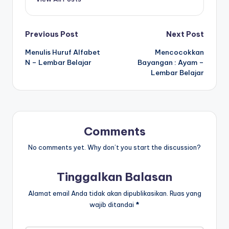
m
b
Post
Previous Post
Next Post
a
Menulis Huruf Alfabet
Mencocokkan
navigation
c
N – Lembar Belajar
Bayangan : Ayam –
Lembar Belajar
a
p
d
f
Comments
-
No comments yet. Why don’t you start the discussion?
w
Tinggalkan Balasan
o
r
Alamat email Anda tidak akan dipublikasikan.
Ruas yang
wajib ditandai
*
k