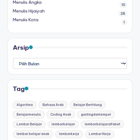
Menulis Angka
10
Menulis Hijaiyah
28
Menulis Kata
1
Arsip
Arsip
Tag
Algoritma
Bahasa Arab
Belajar Berhitung
Belajarmenulis
Coding Anak
guntingdantempel
Lembar Belajar
lembarbelajar
lembarbelajaralfabet
lembar belajar anak
lembarkerja
Lembar Kerja