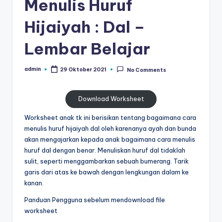
Menulis Huruf
al
untuk
Hijaiyah : Dal –
paud
is
-
t
Lembar Belajar
worksheet
untuk
u
anak
admin
29 Oktober 2021
No Comments
Posted
n
tk
by
g
b
Download Worksheet
-
t
belajar
Worksheet anak tk ini berisikan tentang bagaimana cara
k
menulis
menulis huruf hijaiyah dal oleh karenanya ayah dan bunda
huruf
-
akan mengajarkan kepada anak bagaimana cara menulis
hijaiyah
huruf dal dengan benar. Menuliskan huruf dal tidaklah
W
untuk
sulit, seperti menggambarkan sebuah bumerang. Tarik
anak
o
garis dari atas ke bawah dengan lengkungan dalam ke
tk
kanan.
r
pdf
Panduan Pengguna sebelum mendownload file
-
k
worksheet
belajar