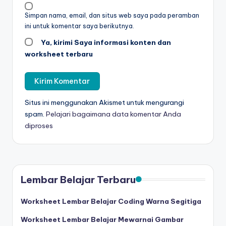
n
Simpan nama, email, dan situs web saya pada peramban
m
ini untuk komentar saya berikutnya.
e
Ya, kirimi Saya informasi konten dan
worksheet terbaru
n
ul
is
Situs ini menggunakan Akismet untuk mengurangi
-
spam.
Pelajari bagaimana data komentar Anda
w
diproses
o
r
k
Lembar Belajar Terbaru
s
Worksheet Lembar Belajar Coding Warna Segitiga
h
Worksheet Lembar Belajar Mewarnai Gambar
e