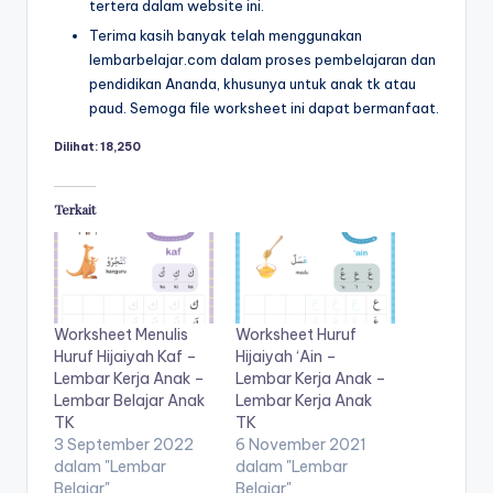
tertera dalam website ini.
r
untuk
Terima kasih banyak telah menggunakan
k
anak
lembarbelajar.com dalam proses pembelajaran dan
tk
pendidikan Ananda, khusunya untuk anak tk atau
s
-
paud. Semoga file worksheet ini dapat bermanfaat.
h
lembar
Dilihat:
18,250
aktivitas
e
worksheet
e
anak
Terkait
tk
t
-
a
worksheet
anak
n
3
Worksheet Menulis
Worksheet Huruf
a
tahun
Huruf Hijaiyah Kaf –
Hijaiyah ‘Ain –
k
gratis
Lembar Kerja Anak –
Lembar Kerja Anak –
Lembar Belajar Anak
Lembar Kerja Anak
-
t
TK
TK
worksheet
3 September 2022
6 November 2021
k
pembelajaran
dalam "Lembar
dalam "Lembar
anak
p
Belajar"
Belajar"