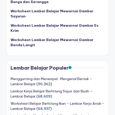
Bunga dan Serangga
e
Worksheet Lembar Belajar Mewarnai Gambar
t
Sayuran
b
Worksheet Lembar Belajar Mewarnai Gambar Es
Krim
el
Worksheet Lembar Belajar Mewarnai Gambar
aj
Benda Langit
a
r
m
Lembar Belajar Populer
e
Menggunting dan Menempel : Mengenal Bentuk –
m
Lembar Belajar
(90,362)
b
Lembar Kerja Belajar Berhitung Sayur dan Buah –
Lembar Belajar
(68,609)
a
Worksheet Belajar Berhitung Ikan – Lembar Kerja Anak –
c
Lembar Belajar
(64,937)