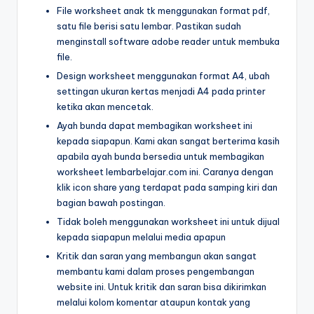
s
menulis
File worksheet anak tk menggunakan format pdf,
h
huruf
satu file berisi satu lembar. Pastikan sudah
hijaiyah
menginstall software adobe reader untuk membuka
e
untuk
file.
e
anak
Design worksheet menggunakan format A4, ubah
sd
t
settingan ukuran kertas menjadi A4 pada printer
-
ketika akan mencetak.
a
lembar
Ayah bunda dapat membagikan worksheet ini
kerja
n
kepada siapapun. Kami akan sangat berterima kasih
menulis
apabila ayah bunda bersedia untuk membagikan
a
huruf
worksheet lembarbelajar.com ini. Caranya dengan
k
hijaiyah
klik icon share yang terdapat pada samping kiri dan
-
bagian bawah postingan.
t
worksheet
Tidak boleh menggunakan worksheet ini untuk dijual
k
hijaiyah
kepada siapapun melalui media apapun
pdf
-
Kritik dan saran yang membangun akan sangat
-
membantu kami dalam proses pengembangan
w
menebalkan
website ini. Untuk kritik dan saran bisa dikirimkan
huruf
o
melalui kolom komentar ataupun kontak yang
hijaiyah