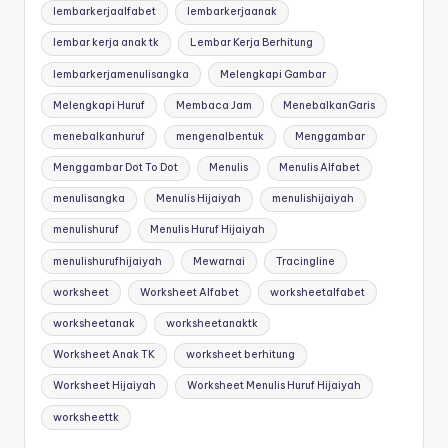
lembarkerjaalfabet
lembarkerjaanak
lembar kerja anak tk
Lembar Kerja Berhitung
lembarkerjamenulisangka
Melengkapi Gambar
Melengkapi Huruf
Membaca Jam
MenebalkanGaris
menebalkanhuruf
mengenalbentuk
Menggambar
Menggambar Dot To Dot
Menulis
Menulis Alfabet
menulisangka
Menulis Hijaiyah
menulishijaiyah
menulishuruf
Menulis Huruf Hijaiyah
menulishurufhijaiyah
Mewarnai
Tracingline
worksheet
Worksheet Alfabet
worksheetalfabet
worksheetanak
worksheetanaktk
Worksheet Anak TK
worksheet berhitung
Worksheet Hijaiyah
Worksheet Menulis Huruf Hijaiyah
worksheettk