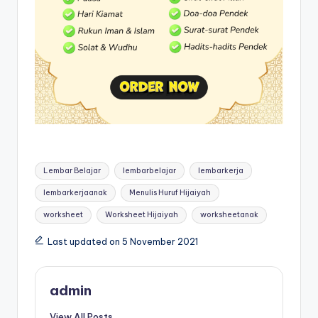
r
k
s
h
e
e
t
Tags:
b
Lembar Belajar
lembarbelajar
lembarkerja
el
lembarkerjaanak
Menulis Huruf Hijaiyah
aj
worksheet
Worksheet Hijaiyah
worksheetanak
a
Last updated on 5 November 2021
r
m
admin
e
View All Posts