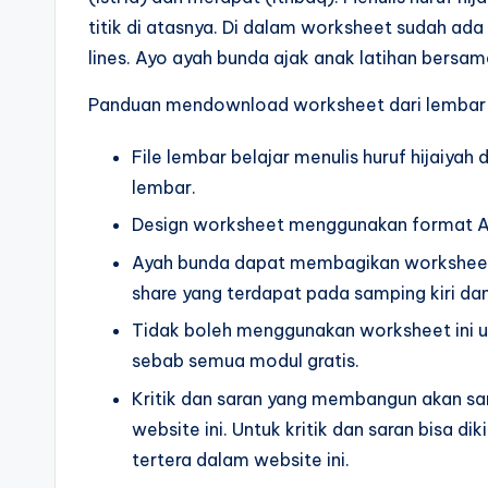
sd
t
titik di atasnya. Di dalam worksheet sudah ada
-
lines. Ayo ayah bunda ajak anak latihan bersa
lembar
a
kerja
Panduan mendownload worksheet dari lembar 
n
menulis
File lembar belajar menulis huruf hijaiyah
huruf
a
lembar.
hijaiyah
k
-
Design worksheet menggunakan format 
t
worksheet
Ayah bunda dapat membagikan worksheet i
hijaiyah
share yang terdapat pada samping kiri da
k
pdf
Tidak boleh menggunakan worksheet ini u
-
-
sebab semua modul gratis.
menebalkan
w
Kritik dan saran yang membangun akan 
huruf
website ini. Untuk kritik dan saran bisa 
o
hijaiyah
tertera dalam website ini.
untuk