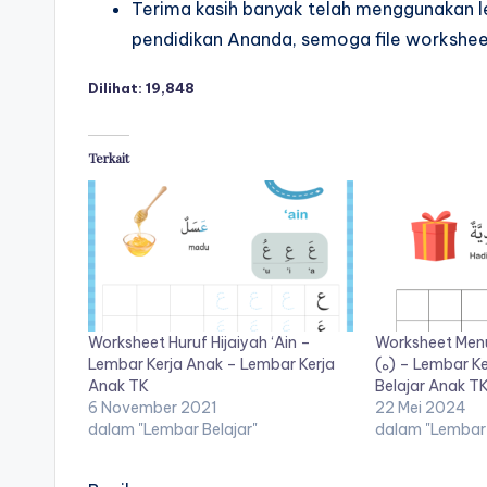
r
Terima kasih banyak telah menggunakan 
anak
pendidikan Ananda, semoga file workshee
k
tk
-
s
Dilihat:
19,848
lembar
h
aktivitas
Terkait
worksheet
e
anak
e
tk
t
-
worksheet
a
anak
Worksheet Huruf Hijaiyah ‘Ain –
Worksheet Menul
n
3
Lembar Kerja Anak – Lembar Kerja
(ه) – Lembar Kerja Anak – Lembar
Anak TK
Belajar Anak T
tahun
a
6 November 2021
22 Mei 2024
gratis
dalam "Lembar Belajar"
dalam "Lembar 
k
-