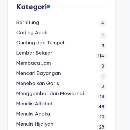
Kategori
Berhitung
4
Coding Anak
1
Gunting dan Tempel
3
Lembar Belajar
114
Membaca Jam
3
Mencari Bayangan
1
Menebalkan Garis
2
Menggambar dan Mewarnai
13
Menulis Alfabet
48
Menulis Angka
10
Menulis Hijaiyah
28