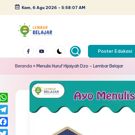
Kam, 6 Agu 2026
-
5:58:08 AM
Skip
to
content
L
Lembar
Facebook
Youtube
kerja
Poster Edukasi
e
anak
m
Beranda
»
Menulis Huruf Hijaiyah Dzo – Lembar Belajar
paud
pdf
b
-
a
belajar
berhitung
r
W
anak
B
h
T
tk
a
e
el
pdf
F