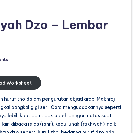
aiyah Dzo – Lembar
ents
ad Worksheet
ah huruf tho dalam pengurutan abjad arab. Makhroj
gkal pangkal gigi seri. Cara mengucapkannya seperti
ya lebih kuat dan tidak boleh dengan nafas saat
lain dibaca jelas (jahr), kedu lunak (rakhwah), naik
jaiyah dzo seperti huruf tho, bedanya huruf dzo ada