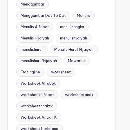
Menggambar
Menggambar Dot To Dot
Menulis
Menulis Alfabet
menulisangka
Menulis Hijaiyah
menulishijaiyah
menulishuruf
Menulis Huruf Hijaiyah
menulishurufhijaiyah
Mewarnai
Tracingline
worksheet
Worksheet Alfabet
worksheetalfabet
worksheetanak
worksheetanaktk
Worksheet Anak TK
worksheet berhitung