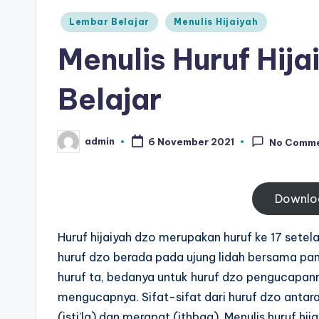
t
belajar
Posted
Lembar Belajar
Menulis Hijaiyah
menulis
k
in
Menulis Huruf Hij
huruf
-
hijaiyah
Belajar
untuk
W
anak
o
tk
admin
6 November 2021
No Comm
Posted
pdf
r
by
-
k
belajar
Downlo
s
menulis
huruf
Huruf hijaiyah dzo merupakan huruf ke 17 setel
h
hijaiyah
huruf dzo berada pada ujung lidah bersama pan
e
huruf ta, bedanya untuk huruf dzo pengucapann
untuk
mengucapnya. Sifat-sifat dari huruf dzo antara 
anak
e
(isti’la) dan merapat (ithbaq). Menulis huruf hi