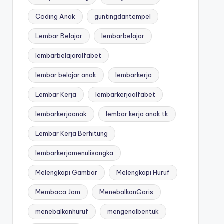
Coding Anak
guntingdantempel
Lembar Belajar
lembarbelajar
lembarbelajaralfabet
lembar belajar anak
lembarkerja
Lembar Kerja
lembarkerjaalfabet
lembarkerjaanak
lembar kerja anak tk
Lembar Kerja Berhitung
lembarkerjamenulisangka
Melengkapi Gambar
Melengkapi Huruf
Membaca Jam
MenebalkanGaris
menebalkanhuruf
mengenalbentuk