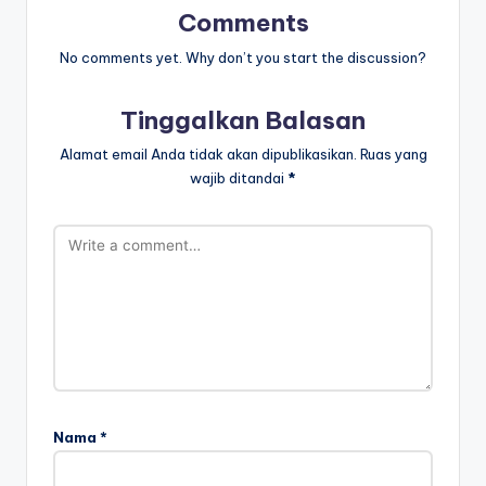
s
Comments
h
No comments yet. Why don’t you start the discussion?
e
e
Tinggalkan Balasan
t
Alamat email Anda tidak akan dipublikasikan.
Ruas yang
m
wajib ditandai
*
e
m
b
a
c
a
d
Nama
*
a