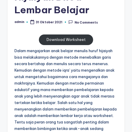
al
untuk
Lembar Belajar
paud
is
-
admin
31 Oktober 2021
No Comments
Posted
t
worksheet
by
untuk
u
anak
Download Worksheet
n
tk
Dalam mengajarkan anak belajar menulis huruf hijaiyah
g
b
bisa melakukannya dengan metode menebalkan garis
-
t
secara bertahap dan menulis secara terus menerus.
belajar
Kemudian dengan metode iqra’ yaitu mengenalkan anak
k
menulis
untuk mengetahui bagaimana cara mengejanya dan
huruf
-
makhrajnya. Kemudian dengan metode permainan
hijaiyah
edukatif yang mana memberikan pembelajaran kepada
W
untuk
anak yang lebih menyenangkan agar anak tidak merasa
anak
o
tertekan ketika belajar. Salah satu hal yang
tk
menyenangkan dalam memberikan pembelajaran kepada
r
pdf
anak adalah memberikan lembar kerja atau worksheet.
-
k
Tentu saja peran orang tua sangatlah penting dalam
belajar
memberikan bimbingan ketika anak-anak sedang