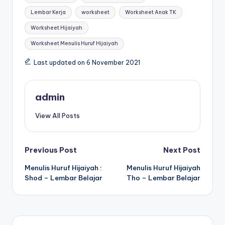
m
Lembar Kerja
worksheet
Worksheet Anak TK
b
Worksheet Hijaiyah
a
Worksheet Menulis Huruf Hijaiyah
c
Last updated on 6 November 2021
a
p
admin
d
View All Posts
f
-
Post
Previous Post
Next Post
w
Menulis Huruf Hijaiyah :
Menulis Huruf Hijaiyah
navigation
o
Shod – Lembar Belajar
Tho – Lembar Belajar
r
k