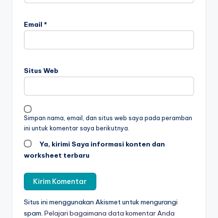
n
m
Email
*
e
n
ul
Situs Web
is
-
w
Simpan nama, email, dan situs web saya pada peramban
ini untuk komentar saya berikutnya.
o
Ya, kirimi Saya informasi konten dan
r
worksheet terbaru
k
s
h
Situs ini menggunakan Akismet untuk mengurangi
spam.
Pelajari bagaimana data komentar Anda
e