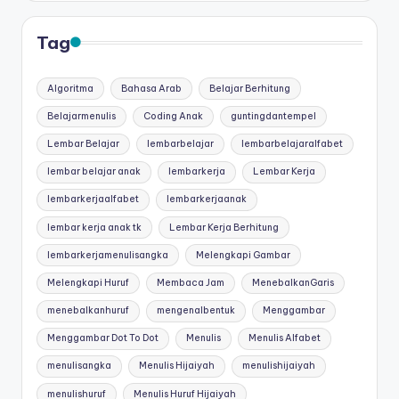
Tag
Algoritma
Bahasa Arab
Belajar Berhitung
Belajarmenulis
Coding Anak
guntingdantempel
Lembar Belajar
lembarbelajar
lembarbelajaralfabet
lembar belajar anak
lembarkerja
Lembar Kerja
lembarkerjaalfabet
lembarkerjaanak
lembar kerja anak tk
Lembar Kerja Berhitung
lembarkerjamenulisangka
Melengkapi Gambar
Melengkapi Huruf
Membaca Jam
MenebalkanGaris
menebalkanhuruf
mengenalbentuk
Menggambar
Menggambar Dot To Dot
Menulis
Menulis Alfabet
menulisangka
Menulis Hijaiyah
menulishijaiyah
menulishuruf
Menulis Huruf Hijaiyah