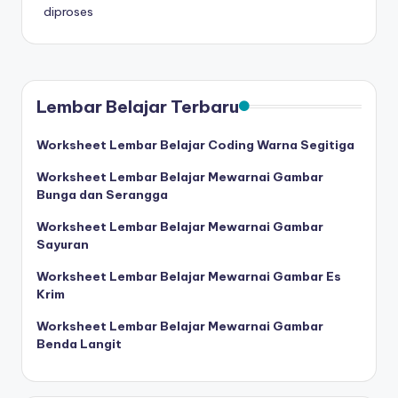
diproses
e
t
b
Lembar Belajar Terbaru
el
aj
Worksheet Lembar Belajar Coding Warna Segitiga
a
Worksheet Lembar Belajar Mewarnai Gambar
Bunga dan Serangga
r
Worksheet Lembar Belajar Mewarnai Gambar
m
Sayuran
e
Worksheet Lembar Belajar Mewarnai Gambar Es
m
Krim
b
Worksheet Lembar Belajar Mewarnai Gambar
Benda Langit
a
c