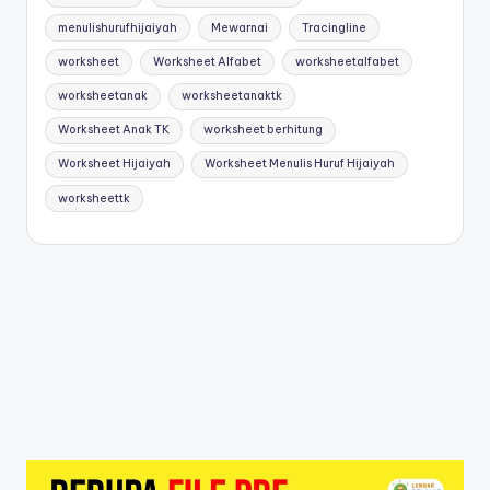
menulishurufhijaiyah
Mewarnai
Tracingline
worksheet
Worksheet Alfabet
worksheetalfabet
worksheetanak
worksheetanaktk
Worksheet Anak TK
worksheet berhitung
Worksheet Hijaiyah
Worksheet Menulis Huruf Hijaiyah
worksheettk