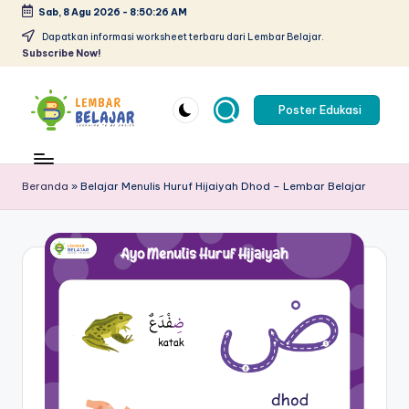
Sab, 8 Agu 2026
-
8:50:26 AM
Skip
Dapatkan informasi worksheet terbaru dari Lembar Belajar.
Subscribe Now!
to
content
Poster Edukasi
L
Lembar
kerja
e
anak
Beranda
»
Belajar Menulis Huruf Hijaiyah Dhod – Lembar Belajar
m
paud
pdf
b
-
a
belajar
r
berhitung
anak
B
tk
el
pdf
-
aj
worksheet