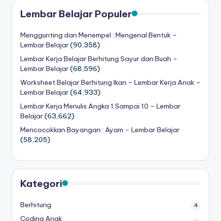
a
Lembar Belajar Populer
d
Menggunting dan Menempel : Mengenal Bentuk –
a
Lembar Belajar
(90,358)
n
Lembar Kerja Belajar Berhitung Sayur dan Buah –
m
Lembar Belajar
(68,596)
Worksheet Belajar Berhitung Ikan – Lembar Kerja Anak –
e
Lembar Belajar
(64,933)
n
Lembar Kerja Menulis Angka 1 Sampai 10 – Lembar
Belajar
(63,662)
ul
Mencocokkan Bayangan : Ayam – Lembar Belajar
is
(58,205)
Kategori
Berhitung
4
Coding Anak