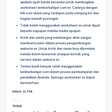
apabila ayah bunda bersedia untuk membagikan
r
untuk
worksheet lembarbelajar.com ini. Caranya dengan
k
anak
klik icon share yang terdapat pada samping kiri dan
tk
bagian bawah postingan.
s
-
Tidak boleh menggunakan worksheet ini untuk dijual
h
lembar
kepada siapapun melalui media apapun
aktivitas
e
Kritik dan saran yang membangun akan sangat
worksheet
membantu kami dalam proses pengembangan
e
anak
website ini. Untuk kritik dan saran bisa dikirimkan
tk
t
melalui kolom komentar ataupun kontak yang
-
tertera dalam website ini.
a
worksheet
Terima kasih banyak telah menggunakan
anak
n
lembarbelajar.com dalam proses pembelajaran dan
3
a
pendidikan Ananda. Semoga worksheet ini dapat
tahun
bermanfaat.
k
gratis
-
Dilihat:
21,798
t
worksheet
k
pembelajaran
Terkait
anak
p