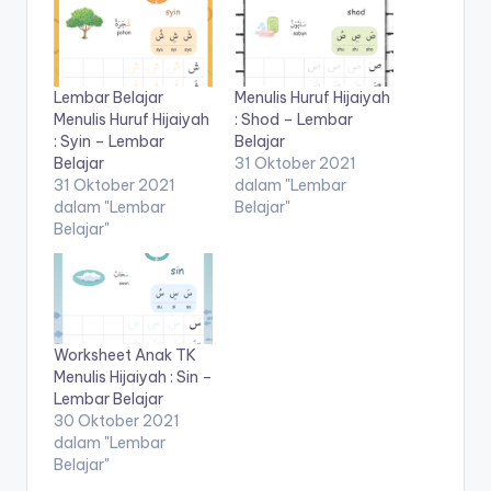
2-
d
5
tahun
f
pdf
Lembar Belajar
Menulis Huruf Hijaiyah
-
Menulis Huruf Hijaiyah
: Shod – Lembar
d
: Syin – Lembar
Belajar
Belajar
31 Oktober 2021
o
31 Oktober 2021
dalam "Lembar
dalam "Lembar
Belajar"
w
Belajar"
nl
o
a
d
Worksheet Anak TK
Menulis Hijaiyah : Sin –
b
Lembar Belajar
30 Oktober 2021
u
dalam "Lembar
k
Belajar"