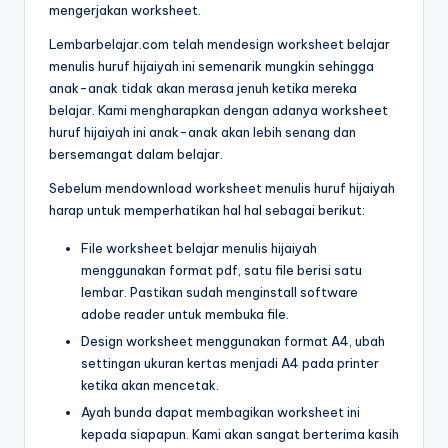
s
menulis
mengerjakan worksheet.
h
huruf
Lembarbelajar.com telah mendesign worksheet belajar
hijaiyah
e
menulis huruf hijaiyah ini semenarik mungkin sehingga
untuk
anak-anak tidak akan merasa jenuh ketika mereka
e
anak
belajar. Kami mengharapkan dengan adanya worksheet
sd
t
huruf hijaiyah ini anak-anak akan lebih senang dan
-
bersemangat dalam belajar.
a
lembar
Sebelum mendownload worksheet menulis huruf hijaiyah
kerja
n
harap untuk memperhatikan hal hal sebagai berikut:
menulis
a
huruf
File worksheet belajar menulis hijaiyah
k
hijaiyah
menggunakan format pdf, satu file berisi satu
-
lembar. Pastikan sudah menginstall software
t
worksheet
adobe reader untuk membuka file.
k
hijaiyah
Design worksheet menggunakan format A4, ubah
pdf
-
settingan ukuran kertas menjadi A4 pada printer
-
ketika akan mencetak.
w
menebalkan
Ayah bunda dapat membagikan worksheet ini
huruf
o
kepada siapapun. Kami akan sangat berterima kasih
hijaiyah