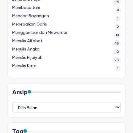
s
114
menulis
Membaca Jam
h
huruf
3
Mencari Bayangan
hijaiyah
e
1
untuk
Menebalkan Garis
2
e
anak
Menggambar dan Mewarnai
13
sd
t
Menulis Alfabet
-
48
a
Menulis Angka
lembar
10
kerja
Menulis Hijaiyah
n
28
menulis
Menulis Kata
a
1
huruf
k
hijaiyah
-
t
Arsip
worksheet
k
hijaiyah
Arsip
pdf
-
-
w
menebalkan
huruf
o
Tag
hijaiyah