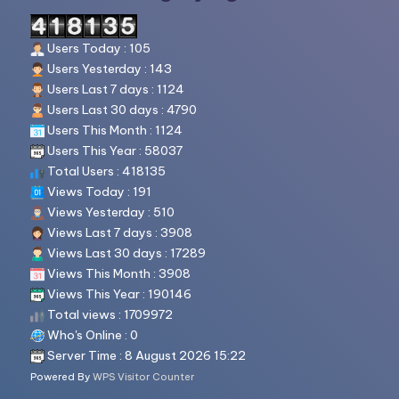
s
h
Users Today : 105
e
Users Yesterday : 143
e
Users Last 7 days : 1124
Users Last 30 days : 4790
t
Users This Month : 1124
m
Users This Year : 58037
Total Users : 418135
e
Views Today : 191
m
Views Yesterday : 510
b
Views Last 7 days : 3908
Views Last 30 days : 17289
a
Views This Month : 3908
c
Views This Year : 190146
Total views : 1709972
a
Who's Online : 0
d
Server Time : 8 August 2026 15:22
Powered By
WPS Visitor Counter
a