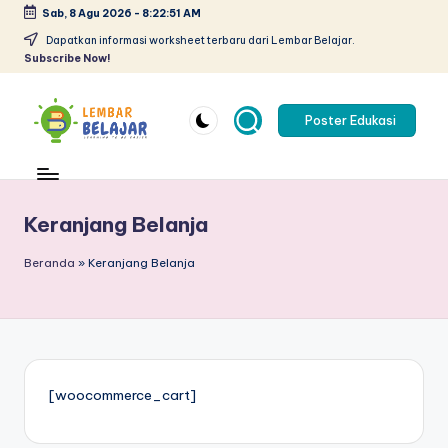
Sab, 8 Agu 2026
-
8:22:51 AM
Skip
Dapatkan informasi worksheet terbaru dari Lembar Belajar.
Subscribe Now!
to
content
Poster Edukasi
L
Lembar
kerja
e
anak
m
Keranjang Belanja
paud
pdf
b
Beranda
»
Keranjang Belanja
-
a
belajar
r
berhitung
anak
B
tk
el
pdf
[woocommerce_cart]
-
aj
worksheet