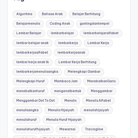
r
untuk
k
anak
Algoritma
Bahasa Arab
Belajar Berhitung
tk
s
Belajarmenulis
Coding Anak
guntingdantempel
-
h
Lembar Belajar
lembarbelajar
lembarbelajaralfabet
lembar
aktivitas
lembar belajar anak
lembarkerja
Lembar Kerja
e
worksheet
lembarkerjaalfabet
lembarkerjaanak
e
anak
lembar kerja anak tk
Lembar Kerja Berhitung
tk
t
-
lembarkerjamenulisangka
Melengkapi Gambar
a
worksheet
Melengkapi Huruf
Membaca Jam
MenebalkanGaris
anak
n
3
menebalkanhuruf
mengenalbentuk
Menggambar
a
tahun
Menggambar Dot To Dot
Menulis
Menulis Alfabet
k
gratis
menulisangka
Menulis Hijaiyah
menulishijaiyah
-
t
worksheet
menulishuruf
Menulis Huruf Hijaiyah
k
pembelajaran
menulishurufhijaiyah
Mewarnai
Tracingline
anak
p