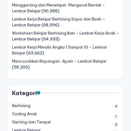
al
Menggunting dan Menempel : Mengenal Bentuk –
untuk
Lembar Belajar
(90,358)
paud
is
Lembar Kerja Belajar Berhitung Sayur dan Buah –
-
t
Lembar Belajar
(68,596)
worksheet
untuk
Worksheet Belajar Berhitung Ikan – Lembar Kerja Anak –
u
Lembar Belajar
(64,933)
anak
n
tk
Lembar Kerja Menulis Angka 1 Sampai 10 – Lembar
g
b
Belajar
(63,662)
-
Mencocokkan Bayangan : Ayam – Lembar Belajar
t
belajar
(58,205)
k
menulis
huruf
-
hijaiyah
W
Kategori
untuk
anak
o
Berhitung
4
tk
r
pdf
Coding Anak
1
-
k
Gunting dan Tempel
3
belajar
Lembar Belajar