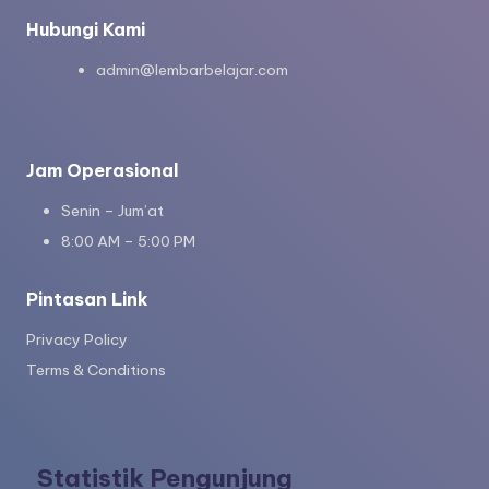
m
Hubungi Kami
b
admin@lembarbelajar.com
a
c
a
Jam Operasional
p
Senin – Jum’at
d
8:00 AM – 5:00 PM
f
Pintasan Link
-
Privacy Policy
w
Terms & Conditions
o
r
k
Statistik Pengunjung