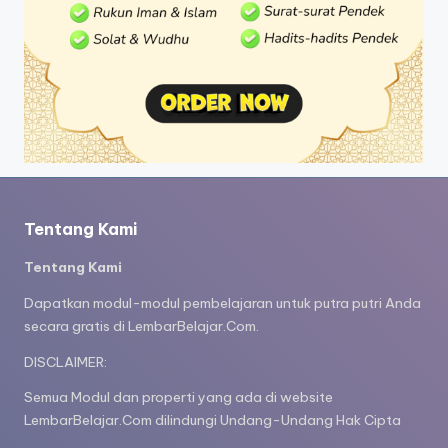
r
k
s
h
e
e
t
Tentang Kami
b
el
Tentang Kami
aj
Dapatkan modul-modul pembelajaran untuk putra putri Anda
secara gratis di LembarBelajar.Com.
a
DISCLAIMER:
r
m
Semua Modul dan properti yang ada di website
LembarBelajar.Com dilindungi Undang-Undang Hak Cipta
e