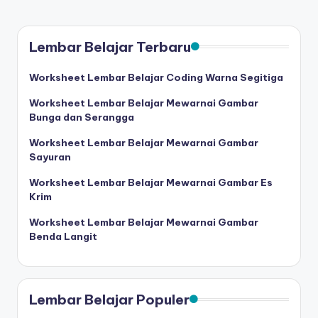
a
berhitung
anak
r
tk
Lembar Belajar Terbaru
-
-
download
L
Worksheet Lembar Belajar Coding Warna Segitiga
latihan
e
Worksheet Lembar Belajar Mewarnai Gambar
menulis
Bunga dan Serangga
m
anak
tk
b
Worksheet Lembar Belajar Mewarnai Gambar
-
Sayuran
a
lembar
Worksheet Lembar Belajar Mewarnai Gambar Es
kerja
r
Krim
menulis
K
huruf
Worksheet Lembar Belajar Mewarnai Gambar
hijaiyah
e
Benda Langit
sambung
rj
-
a
menulis
Lembar Belajar Populer
huruf
C
hijaiyah