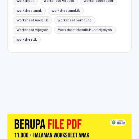
worksheet
Worksheet Alfabet
worksheetalfabet
2-
d
5
worksheetanak
worksheetanaktk
tahun
f
Worksheet Anak TK
worksheet berhitung
pdf
-
Worksheet Hijaiyah
Worksheet Menulis Huruf Hijaiyah
d
worksheettk
o
w
nl
o
a
d
b
u
k