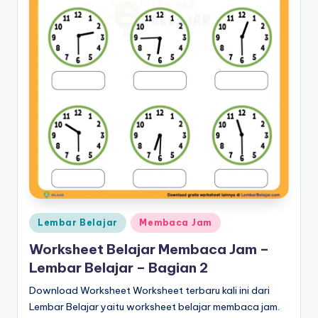
k
t
k
p
d
f
g
ra
ti
Posted
Lembar Belajar
Membaca Jam
s
in
Worksheet Belajar Membaca Jam –
-
Lembar Belajar – Bagian 2
w
Download Worksheet Worksheet terbaru kali ini dari
o
Lembar Belajar yaitu worksheet belajar membaca jam.