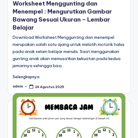
Worksheet Menggunting dan
r
untuk
Menempel : Mengurutkan Gambar
k
anak
Bawang Sesuai Ukuran – Lembar
tk
s
Belajar
-
h
lembar
Download Worksheet Menggunting dan menempel
aktivitas
e
merupakan salah satu ajang untuk melatih motorik halus
worksheet
pada anak selain belajar menulis. Saat menggunakan
e
anak
gunting anak akan memusatkan kekuatan pada kedua
tk
t
jemarinya sehingga bisa…
-
a
Selengkapnya
worksheet
anak
n
admin
24 Agustus 2025
Posted
3
by
a
tahun
k
gratis
-
t
worksheet
k
pembelajaran
anak
p