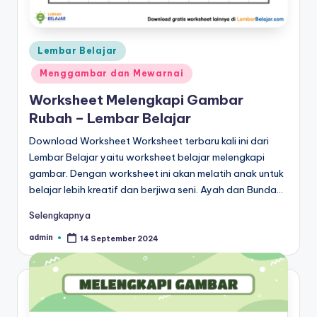
a
d
Posted
a
Lembar Belajar
in
n
Menggambar dan Mewarnai
m
Worksheet Melengkapi Gambar
Rubah – Lembar Belajar
e
Download Worksheet Worksheet terbaru kali ini dari
n
Lembar Belajar yaitu worksheet belajar melengkapi
ul
gambar. Dengan worksheet ini akan melatih anak untuk
belajar lebih kreatif dan berjiwa seni. Ayah dan Bunda…
is
Selengkapnya
admin
14 September 2024
Posted
by