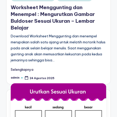
in
al
untuk
Worksheet Menggunting dan
paud
is
Menempel : Mengurutkan Gambar
-
Buldoser Sesuai Ukuran – Lembar
t
worksheet
Belajar
untuk
u
anak
Download Worksheet Menggunting dan menempel
n
tk
merupakan salah satu ajang untuk melatih motorik halus
g
b
pada anak selain belajar menulis. Saat menggunakan
-
gunting anak akan memusatkan kekuatan pada kedua
t
belajar
jemarinya sehingga bisa…
k
menulis
Selengkapnya
huruf
-
hijaiyah
admin
24 Agustus 2025
Posted
W
by
untuk
anak
o
tk
r
pdf
-
k
belajar