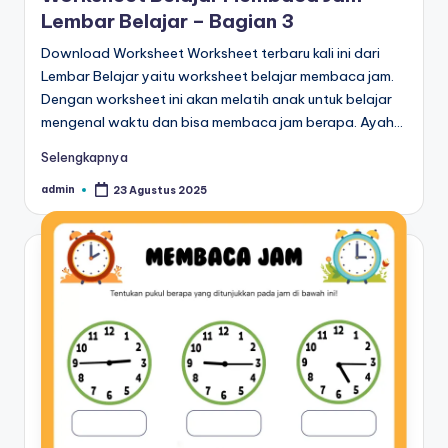
u
Lembar Belajar – Bagian 3
b
Download Worksheet Worksheet terbaru kali ini dari
el
Lembar Belajar yaitu worksheet belajar membaca jam.
Dengan worksheet ini akan melatih anak untuk belajar
aj
mengenal waktu dan bisa membaca jam berapa. Ayah…
a
Selengkapnya
r
admin
23 Agustus 2025
Posted
m
by
e
n
ul
is
a
n
a