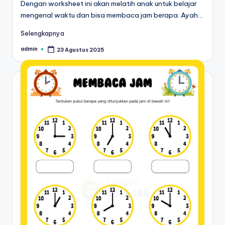
r
Dengan worksheet ini akan melatih anak untuk belajar
mengenal waktu dan bisa membaca jam berapa. Ayah…
k
Selengkapnya
s
h
admin
23 Agustus 2025
Posted
by
e
e
t
b
el
aj
a
r
m
e