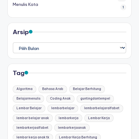
Menulis Kata
1
Arsip
Arsip
Tag
Algoritma
Bahasa Arab
Belajar Berhitung
Belajarmenulis
Coding Anak
guntingdantempel
Lembar Belajar
lembarbelajar
lembarbelajaralfabet
lembar belajar anak
lembarkerja
Lembar Kerja
lembarkerjaalfabet
lembarkerjaanak
lembar kerja anak tk
Lembar Kerja Berhitung