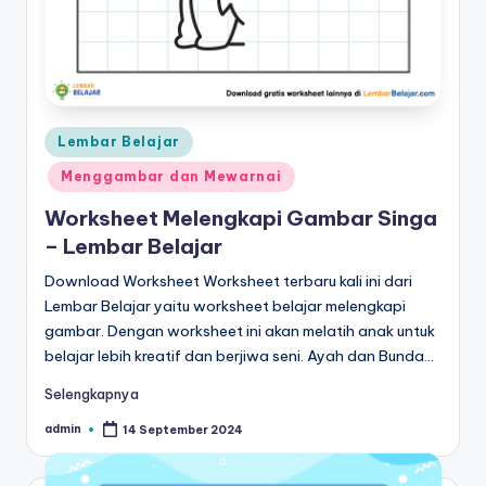
n
m
e
n
Posted
Lembar Belajar
ul
in
Menggambar dan Mewarnai
is
Worksheet Melengkapi Gambar Singa
-
– Lembar Belajar
w
Download Worksheet Worksheet terbaru kali ini dari
o
Lembar Belajar yaitu worksheet belajar melengkapi
gambar. Dengan worksheet ini akan melatih anak untuk
r
belajar lebih kreatif dan berjiwa seni. Ayah dan Bunda…
k
Selengkapnya
s
admin
14 September 2024
Posted
h
by
e