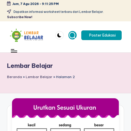
Jum, 7 Agu 2026
-
9:11:26 PM
Skip
Dapatkan informasi worksheet terbaru dari Lembar Belajar.
Subscribe Now!
to
content
Poster Edukasi
L
Lembar
kerja
e
anak
m
Lembar Belajar
paud
pdf
b
Beranda
»
Lembar Belajar
»
Halaman 2
-
a
belajar
r
berhitung
anak
B
tk
el
pdf
-
aj
worksheet