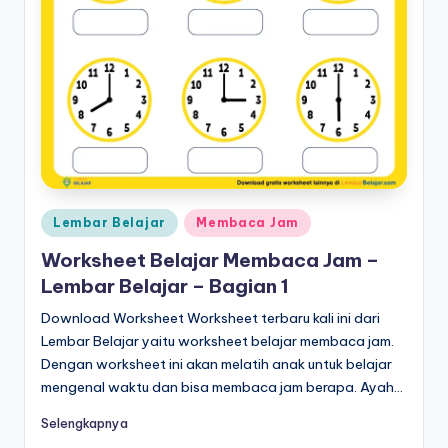
m
b
a
c
a
p
d
Posted
Lembar Belajar
Membaca Jam
in
f
Worksheet Belajar Membaca Jam –
-
Lembar Belajar – Bagian 1
w
Download Worksheet Worksheet terbaru kali ini dari
Lembar Belajar yaitu worksheet belajar membaca jam.
o
Dengan worksheet ini akan melatih anak untuk belajar
r
mengenal waktu dan bisa membaca jam berapa. Ayah…
k
Selengkapnya