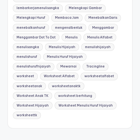
lembarkerjamenulisangka
Melengkapi Gambar
Melengkapi Huruf
Membaca Jam
MenebalkanGaris
menebalkanhuruf
mengenalbentuk
Menggambar
Menggambar Dot To Dot
Menulis
Menulis Alfabet
menulisangka
Menulis Hijaiyah
menulishijaiyah
menulishuruf
Menulis Huruf Hijaiyah
menulishurufhijaiyah
Mewarnai
Tracingline
worksheet
Worksheet Alfabet
worksheetalfabet
worksheetanak
worksheetanaktk
Worksheet Anak TK
worksheet berhitung
Worksheet Hijaiyah
Worksheet Menulis Huruf Hijaiyah
worksheettk