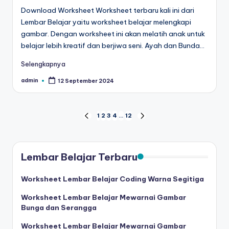
Download Worksheet Worksheet terbaru kali ini dari
Lembar Belajar yaitu worksheet belajar melengkapi
gambar. Dengan worksheet ini akan melatih anak untuk
belajar lebih kreatif dan berjiwa seni. Ayah dan Bunda…
Selengkapnya
admin
12 September 2024
Posted
by
Paginasi
1
2
3
4
…
12
PREVIOUS
NEXT
PAGE
PAGE
pos
Lembar Belajar Terbaru
Worksheet Lembar Belajar Coding Warna Segitiga
Worksheet Lembar Belajar Mewarnai Gambar
Bunga dan Serangga
Worksheet Lembar Belajar Mewarnai Gambar